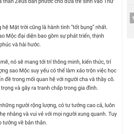
a thần Zeus ban phước cho đứa trẻ sinh vào Thứ
 hệ Mặt trời cũng là hành tinh “tốt bụng” nhất.
o Mộc đại diện bao gồm sự phát triển, thịnh
phúc và hài hước.
 nó sẽ mang tới trí thông minh, kiến ​​thức, trí
ượng sao Mộc suy yếu có thể làm xáo trộn việc học
ấn đề trong mối quan hệ với người cha và thầy cô.
 trọng và gây ra tranh chấp trong gia đình.
hững người rộng lượng, có tư tưởng cao cả, luôn
ẹ nhàng và vui vẻ với mọi người xung quanh. Tuy
ảo tưởng về bản thân.