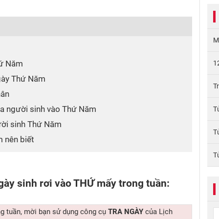
M
hứ Năm
1
ngày Thứ Năm
T
hân
ủa người sinh vào Thứ Năm
T
ười sinh Thứ Năm
T
 nên biết
T
gày sinh rơi vào THỨ mấy trong tuần:
ng tuần, mời bạn sử dụng công cụ
TRA NGÀY
của Lịch