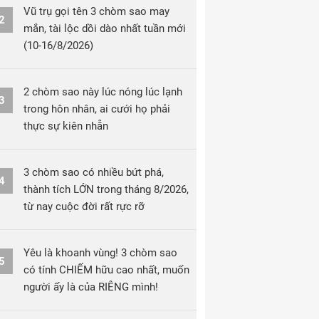
Vũ trụ gọi tên 3 chòm sao may
2
mắn, tài lộc dồi dào nhất tuần mới
(10-16/8/2026)
2 chòm sao này lúc nóng lúc lạnh
3
trong hôn nhân, ai cưới họ phải
thực sự kiên nhẫn
3 chòm sao có nhiều bứt phá,
4
thành tích LỚN trong tháng 8/2026,
từ nay cuộc đời rất rực rỡ
Yêu là khoanh vùng! 3 chòm sao
5
có tính CHIẾM hữu cao nhất, muốn
người ấy là của RIÊNG mình!