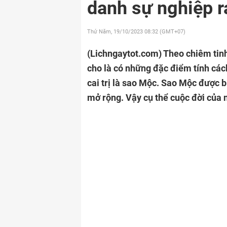
danh sự nghiệp r
Thứ Năm, 19/10/2023
08:32 (GMT+07)
(Lichngaytot.com)
Theo chiêm tin
cho là có những đặc điểm tính các
cai trị là sao Mộc. Sao Mộc được b
mở rộng. Vậy cụ thể cuộc đời của