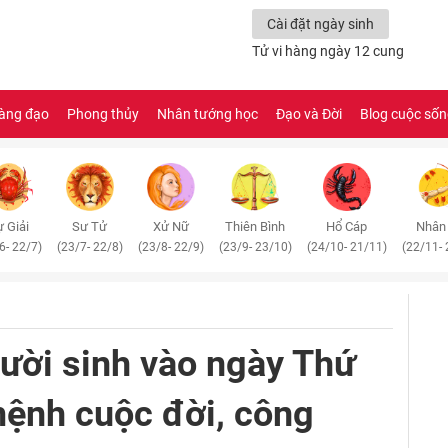
Cài đặt ngày sinh
Tử vi hàng ngày 12 cung
àng đạo
Phong thủy
Nhân tướng học
Đạo và Đời
Blog cuộc số
 Giải
Sư Tử
Xử Nữ
Thiên Bình
Hổ Cáp
Nhân
6- 22/7)
(23/7- 22/8)
(23/8- 22/9)
(23/9- 23/10)
(24/10- 21/11)
(22/11- 
ười sinh vào ngày Thứ
mệnh cuộc đời, công