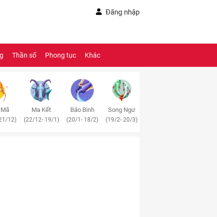
Đăng nhập
ng
Thần số
Phong tục
Khác
 Mã
Ma Kết
Bảo Bình
Song Ngư
21/12)
(22/12- 19/1)
(20/1- 18/2)
(19/2- 20/3)