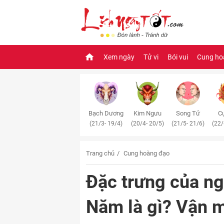
Xem ngày
Tử vi
Bói vui
Cung ho
Bạch Dương
Kim Ngưu
Song Tử
Cự
(21/3- 19/4)
(20/4- 20/5)
(21/5- 21/6)
(22/
Trang chủ
Cung hoàng đạo
Đặc trưng của ng
Năm là gì? Vận 