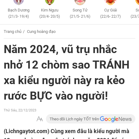
Bạch Dương
Kim Ngưu
Song Tử
Cự Giải
S
(21/3- 19/4)
(20/4- 20/5)
(21/5- 21/6)
(22/6- 22/7)
(23/
Trang chủ
Cung hoàng đạo
Năm 2024, vũ trụ nhắc
nhở 12 chòm sao TRÁNH
xa kiểu người này ra kẻo
rước BỰC vào người!
Thứ Sáu, 22/12/2023
Theo dõi Lịch ngày TỐT trên
(Lichngaytot.com)
Cùng xem đâu là kiểu người mà