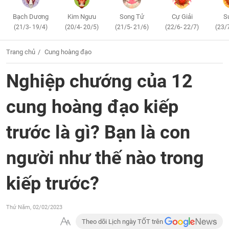
Bạch Dương
Kim Ngưu
Song Tử
Cự Giải
S
(21/3- 19/4)
(20/4- 20/5)
(21/5- 21/6)
(22/6- 22/7)
(23/
Trang chủ
Cung hoàng đạo
Nghiệp chướng của 12
cung hoàng đạo kiếp
trước là gì? Bạn là con
người như thế nào trong
kiếp trước?
Thứ Năm, 02/02/2023
Theo dõi Lịch ngày TỐT trên