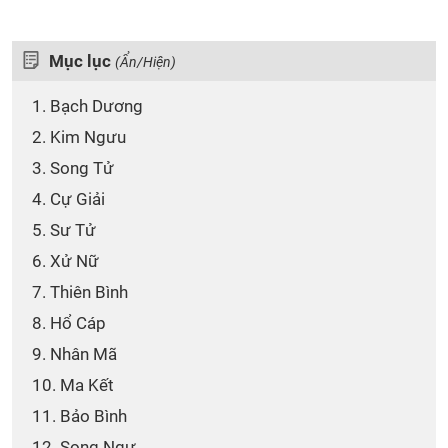
Mục lục
(Ẩn/Hiện)
1. Bạch Dương
2. Kim Ngưu
3. Song Tử
4. Cự Giải
5. Sư Tử
6. Xử Nữ
7. Thiên Bình
8. Hổ Cáp
9. Nhân Mã
10. Ma Kết
11. Bảo Bình
12. Song Ngư