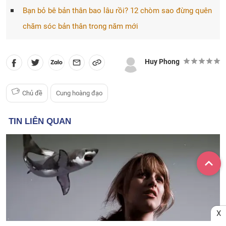
Bạn bỏ bê bản thân bao lâu rồi? 12 chòm sao đừng quên
chăm sóc bản thân trong năm mới
Huy Phong
Chủ đề
Cung hoàng đạo
X