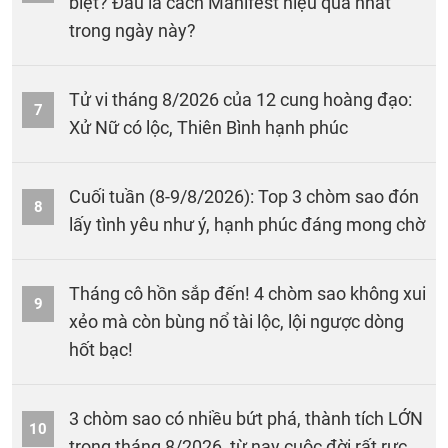
biệt? Đâu là cách Manifest hiệu quả nhất
trong ngày này?
Tử vi tháng 8/2026 của 12 cung hoàng đạo:
7
Xử Nữ có lộc, Thiên Bình hạnh phúc
Cuối tuần (8-9/8/2026): Top 3 chòm sao đón
8
lấy tình yêu như ý, hạnh phúc đáng mong chờ
Tháng cô hồn sắp đến! 4 chòm sao không xui
9
xẻo mà còn bùng nổ tài lộc, lội ngược dòng
hốt bạc!
3 chòm sao có nhiều bứt phá, thành tích LỚN
10
trong tháng 8/2026, từ nay cuộc đời rất rực