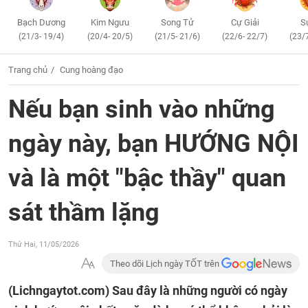
Bạch Dương
Kim Ngưu
Song Tử
Cự Giải
S
(21/3- 19/4)
(20/4- 20/5)
(21/5- 21/6)
(22/6- 22/7)
(23/
Trang chủ
Cung hoàng đạo
Nếu bạn sinh vào những
ngày này, bạn HƯỚNG NỘI
và là một "bậc thầy" quan
sát thầm lặng
Thứ Hai, 11/05/2026
Theo dõi Lịch ngày TỐT trên
(Lichngaytot.com)
Sau đây là những người có ngày