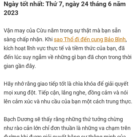
Ngày tốt nhất:
Thứ 7, ngày 24 tháng 6 năm
2023
Vận may của Cừu nằm trong sự thật mà bạn sẵn
sàng chấp nhận. Khi
sao Thổ đi đến cung Bảo Bình
,
kích hoạt lĩnh vực thực tế và tiềm thức của bạn, đã
đến lúc suy ngẫm về những gì bạn đã chọn trong thời
gian gần đây.
Hãy nhớ rằng giao tiếp tốt là chìa khóa để giải quyết
mọi xung đột. Tiếp cận, lắng nghe, đồng cảm và nói
lên cảm xúc và nhu cầu của bạn một cách trung thực.
Bạch Dương sẽ thấy rằng những thứ tưởng chừng
như rào cản lớn chỉ đơn thuần là những va chạm trên
đường khi được giải quyết bằng sự thông minh của