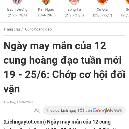
Bạch Dương
Kim Ngưu
Song Tử
Cự Giải
S
(21/3- 19/4)
(20/4- 20/5)
(21/5- 21/6)
(22/6- 22/7)
(23/
Trang chủ
Cung hoàng đạo
Ngày may mắn của 12
cung hoàng đạo tuần mới
19 - 25/6: Chớp cơ hội đổi
vận
Thứ Bảy, 17/06/2023
Theo dõi Lịch ngày TỐT trên
(Lichngaytot.com)
Ngày may mắn của 12 cung