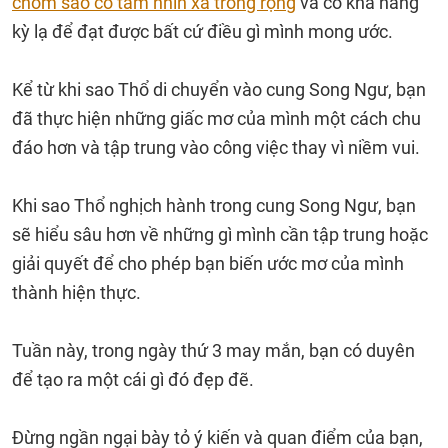
chòm sao có tầm nhìn xa trông rộng
và có khả năng
kỳ lạ để đạt được bất cứ điều gì mình mong ước.
Kể từ khi sao Thổ di chuyển vào cung Song Ngư, bạn
đã thực hiện những giấc mơ của mình một cách chu
đáo hơn và tập trung vào công việc thay vì niềm vui.
Khi sao Thổ nghịch hành trong cung Song Ngư, bạn
sẽ hiểu sâu hơn về những gì mình cần tập trung hoặc
giải quyết để cho phép bạn biến ước mơ của mình
thành hiện thực.
Tuần này, trong ngày thứ 3 may mắn, bạn có duyên
để tạo ra một cái gì đó đẹp đẽ.
Đừng ngần ngại bày tỏ ý kiến ​​và quan điểm của bạn,