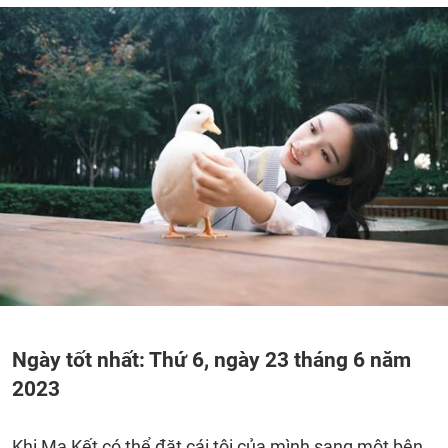
Ngày tốt nhất:
Thứ 6, ngày 23 tháng 6 năm
2023
Khi Ma Kết có thể đặt cái tôi của mình sang một bên