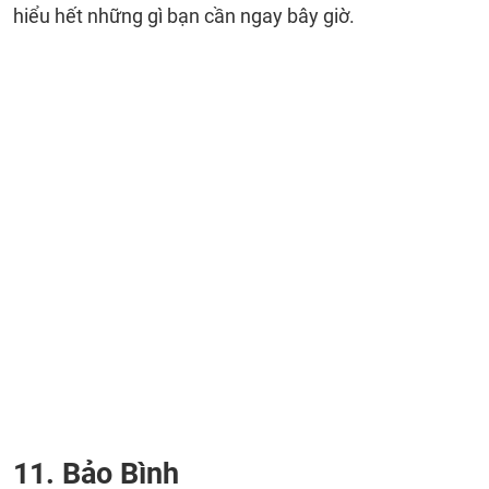
hiểu hết những gì bạn cần ngay bây giờ.
11. Bảo Bình