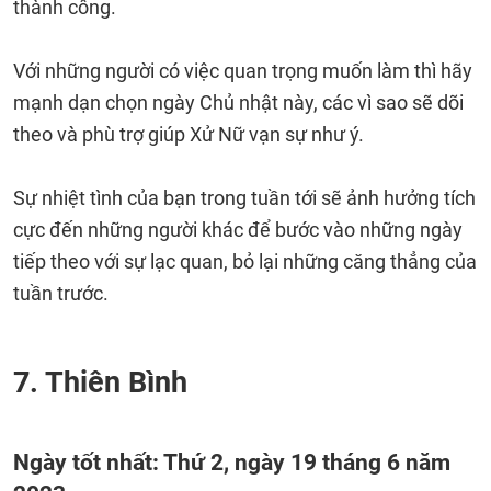
thành công.
Với những người có việc quan trọng muốn làm thì hãy
mạnh dạn chọn ngày Chủ nhật này, các vì sao sẽ dõi
theo và phù trợ giúp Xử Nữ vạn sự như ý.
Sự nhiệt tình của bạn trong tuần tới sẽ ảnh hưởng tích
cực đến những người khác để bước vào những ngày
tiếp theo với sự lạc quan, bỏ lại những căng thẳng của
tuần trước.
7. Thiên Bình
Ngày tốt nhất:
Thứ 2, ngày 19 tháng 6 năm