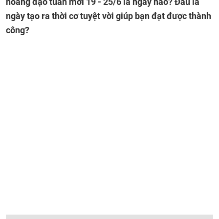
hoàng đạo tuần mới 19 - 25/6 là ngày nào? Đâu là
ngày tạo ra thời cơ tuyệt vời giúp bạn đạt được thành
công?