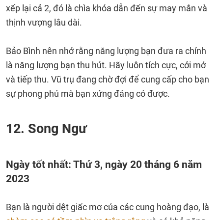
xếp lại cả 2, đó là chìa khóa dẫn đến sự may mắn và
thịnh vượng lâu dài.
Bảo Bình nên nhớ rằng năng lượng bạn đưa ra chính
là năng lượng bạn thu hút. Hãy luôn tích cực, cởi mở
và tiếp thu. Vũ trụ đang chờ đợi để cung cấp cho bạn
sự phong phú mà bạn xứng đáng có được.
12. Song Ngư
Ngày tốt nhất:
Thứ 3, ngày 20 tháng 6 năm
2023
Bạn là người dệt giấc mơ của các cung hoàng đạo, là