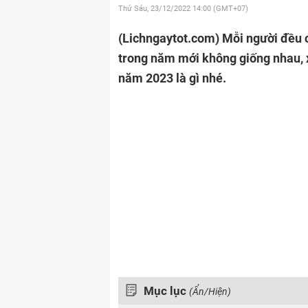
Thứ Sáu, 23/12/2022
14:00 (GMT+07)
(Lichngaytot.com)
Mỗi người đều 
trong năm mới không giống nhau, 
năm 2023 là gì nhé.
Mục lục
(Ẩn/Hiện)