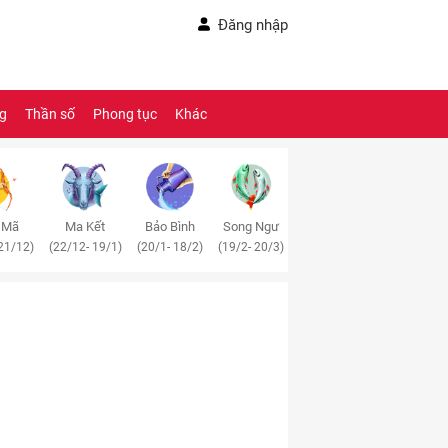
Đăng nhập
ng
Thần số
Phong tục
Khác
 Mã
Ma Kết
Bảo Bình
Song Ngư
21/12)
(22/12- 19/1)
(20/1- 18/2)
(19/2- 20/3)