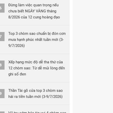
Đừng làm việc quan trọng nếu
6
chưa biết NGÀY VÀNG tháng
8/2026 của 12 cung hoàng đạo
Top 3 chòm sao chuẩn bị đón cơn
7
mưa hạnh phúc nhất tuần mới (3-
9/7/2026)
Xếp hạng mức độ dễ tha thứ của
8
12 chòm sao: Từ dễ mủi lòng đến
ghi sổ đen
Thần Tài gõ cửa top 3 chòm sao
9
hái ra tiền tuần mới (3-9/7/2026)