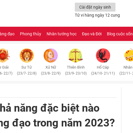
Cài đặt ngày sinh
Tử vi hàng ngày 12 cung
àng đạo
Phong thủy
Nhân tướng học
Đạo và Đời
Blog cuộc số
 Giải
Sư Tử
Xử Nữ
Thiên Bình
Hổ Cáp
Nhân
6- 22/7)
(23/7- 22/8)
(23/8- 22/9)
(23/9- 23/10)
(24/10- 21/11)
(22/11- 
khả năng đặc biệt nào
ng đạo trong năm 2023?