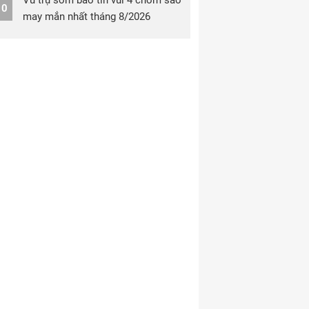
Vũ trụ sớm báo tin vui 4 chòm sao
10
may mắn nhất tháng 8/2026