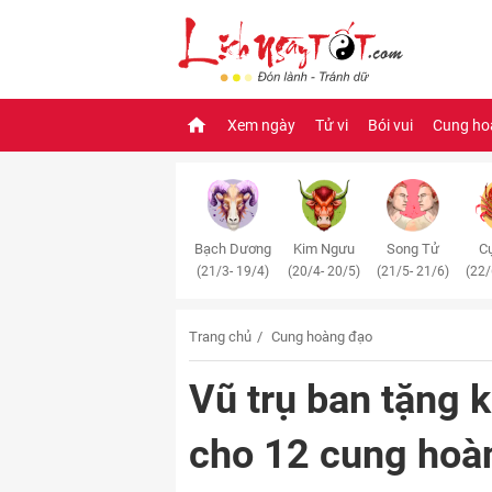
Xem ngày
Tử vi
Bói vui
Cung ho
Bạch Dương
Kim Ngưu
Song Tử
Cự
(21/3- 19/4)
(20/4- 20/5)
(21/5- 21/6)
(22/
Trang chủ
Cung hoàng đạo
Vũ trụ ban tặng 
cho 12 cung hoà