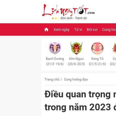
Xem ngày
Tử vi
Bói vui
Cung ho
Bạch Dương
Kim Ngưu
Song Tử
Cự
(21/3- 19/4)
(20/4- 20/5)
(21/5- 21/6)
(22/
Trang chủ
Cung hoàng đạo
Điều quan trọng
trong năm 2023 đ