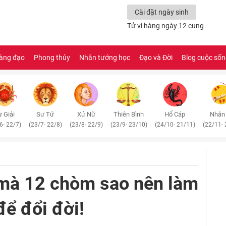
Cài đặt ngày sinh
Tử vi hàng ngày 12 cung
àng đạo
Phong thủy
Nhân tướng học
Đạo và Đời
Blog cuộc số
 Giải
Sư Tử
Xử Nữ
Thiên Bình
Hổ Cáp
Nhân
6- 22/7)
(23/7- 22/8)
(23/8- 22/9)
(23/9- 23/10)
(24/10- 21/11)
(22/11- 
 mà 12 chòm sao nên làm
ể đổi đời!