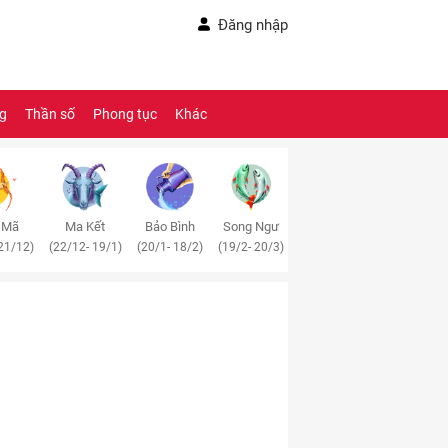
Đăng nhập
ng
Thần số
Phong tục
Khác
 Mã
Ma Kết
Bảo Bình
Song Ngư
21/12)
(22/12- 19/1)
(20/1- 18/2)
(19/2- 20/3)