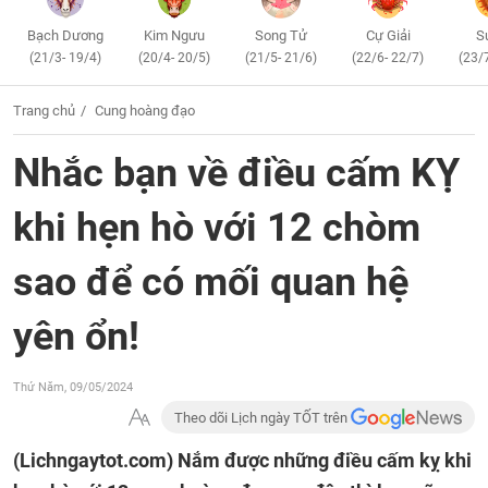
Bạch Dương
Kim Ngưu
Song Tử
Cự Giải
S
(21/3- 19/4)
(20/4- 20/5)
(21/5- 21/6)
(22/6- 22/7)
(23/
Trang chủ
Cung hoàng đạo
Nhắc bạn về điều cấm KỴ
khi hẹn hò với 12 chòm
sao để có mối quan hệ
yên ổn!
Thứ Năm, 09/05/2024
Theo dõi Lịch ngày TỐT trên
(Lichngaytot.com)
Nắm được những điều cấm kỵ khi