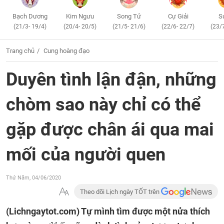
Bạch Dương
Kim Ngưu
Song Tử
Cự Giải
S
(21/3- 19/4)
(20/4- 20/5)
(21/5- 21/6)
(22/6- 22/7)
(23/
Trang chủ
Cung hoàng đạo
Duyên tình lận đận, những
chòm sao này chỉ có thể
gặp được chân ái qua mai
mối của người quen
Thứ Năm, 04/06/2020
Theo dõi Lịch ngày TỐT trên
(Lichngaytot.com)
Tự mình tìm được một nửa thích