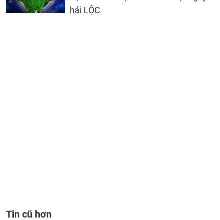
hái LỘC
Tin cũ hơn