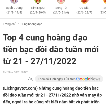
Bạch Dương
Kim Ngưu
Song Tử
Cự Giải
S
(21/3- 19/4)
(20/4- 20/5)
(21/5- 21/6)
(22/6- 22/7)
(23/
Trang chủ
Cung hoàng đạo
Top 4 cung hoàng đạo
tiền bạc dồi dào tuần mới
từ 21 - 27/11/2022
Thứ Sáu, 18/11/2022
Theo dõi Lịch ngày TỐT trên
(Lichngaytot.com)
Những cung hoàng đạo tiền bạc
dồi dào tuần mới từ 21 - 27/11/2022 nhờ vận may ập
đến, ngoài ra họ cũng rất biết nắm bắt và phát triển