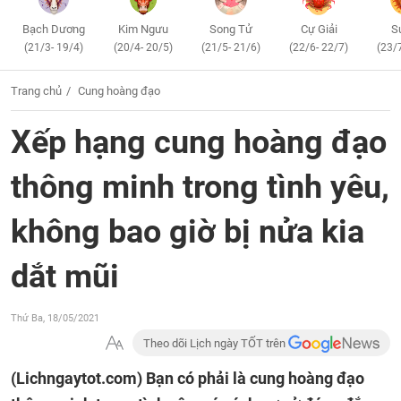
Bạch Dương
Kim Ngưu
Song Tử
Cự Giải
S
(21/3- 19/4)
(20/4- 20/5)
(21/5- 21/6)
(22/6- 22/7)
(23/
Trang chủ
Cung hoàng đạo
Xếp hạng cung hoàng đạo
thông minh trong tình yêu,
không bao giờ bị nửa kia
dắt mũi
Thứ Ba, 18/05/2021
Theo dõi Lịch ngày TỐT trên
(Lichngaytot.com)
Bạn có phải là cung hoàng đạo