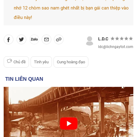
nhớ 12 chòm sao nam ghét nhất bị bạn gái can thiệp vào
điều này!
L.D.C
ldc@lichngaytot.com
Chủ đề
Tình yêu
Cung hoàng đạo