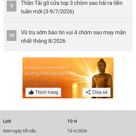
Thần Tài gõ cửa top 3 chòm sao hái ra tiền
9
tuần mới (3-9/7/2026)
Vũ trụ sớm báo tin vui 4 chòm sao may mắn
10
nhất tháng 8/2026
Thích trang
Chia sẻ
Lịch
Tử vi
Xem ngày tốt xấu
Tử vi 2026