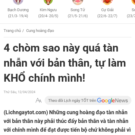
Bạch Dương
Kim Ngưu
Song Tử
Cự Giải
S
(21/3- 19/4)
(20/4- 20/5)
(21/5- 21/6)
(22/6- 22/7)
(23/
Trang chủ
Cung hoàng đạo
4 chòm sao này quá tàn
nhẫn với bản thân, tự làm
KHỔ chính mình!
Thứ Sáu, 12/04/2024
Theo dõi Lịch ngày TỐT trên
(Lichngaytot.com)
Những cung hoàng đạo tàn nhẫn
với bản thân này phải thúc đẩy bản thân và tàn nhẫn
với chính mình để đạt được tiến bộ chứ không phải vì