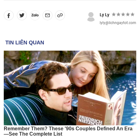
Ly Ly
lyly@lichngaytot.com