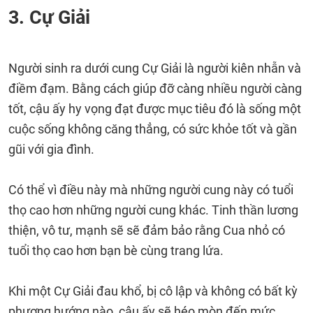
3. Cự Giải
Người sinh ra dưới cung Cự Giải là người kiên nhẫn và
điềm đạm. Bằng cách giúp đỡ càng nhiều người càng
tốt, cậu ấy hy vọng đạt được mục tiêu đó là sống một
cuộc sống không căng thẳng, có sức khỏe tốt và gần
gũi với gia đình.
Có thể vì điều này mà những người cung này có tuổi
thọ cao hơn những người cung khác. Tinh thần lương
thiện, vô tư, mạnh sẽ sẽ đảm bảo rằng Cua nhỏ có
tuổi thọ cao hơn bạn bè cùng trang lứa.
Khi một Cự Giải đau khổ, bị cô lập và không có bất kỳ
phương hướng nào, cậu ấy sẽ héo mòn đến mức