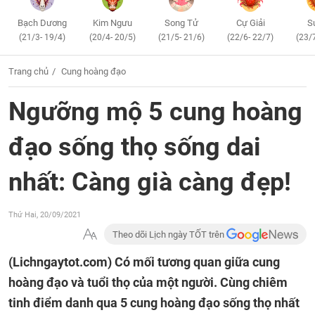
Bạch Dương
Kim Ngưu
Song Tử
Cự Giải
S
(21/3- 19/4)
(20/4- 20/5)
(21/5- 21/6)
(22/6- 22/7)
(23/
Trang chủ
Cung hoàng đạo
Ngưỡng mộ 5 cung hoàng
đạo sống thọ sống dai
nhất: Càng già càng đẹp!
Thứ Hai, 20/09/2021
Theo dõi Lịch ngày TỐT trên
(Lichngaytot.com)
Có mối tương quan giữa cung
hoàng đạo và tuổi thọ của một người. Cùng chiêm
tinh điểm danh qua 5 cung hoàng đạo sống thọ nhất