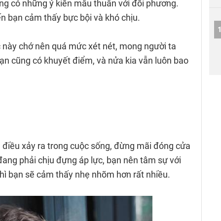
ng có những ý kiến mâu thuẫn với đối phương.
n bạn cảm thấy bực bội và khó chịu.
 này chớ nên quá mức xét nét, mong người ta
bạn cũng có khuyết điểm, và nửa kia vẫn luôn bao
 điều xảy ra trong cuộc sống, đừng mãi đóng cửa
 đang phải chịu đựng áp lực, bạn nên tâm sự với
thì bạn sẽ cảm thấy nhẹ nhõm hơn rất nhiều.