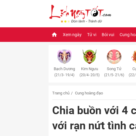
Xem ngày
Tử vi
Bói vui
Cung ho
Bạch Dương
Kim Ngưu
Song Tử
Cự
(21/3- 19/4)
(20/4- 20/5)
(21/5- 21/6)
(22/
Trang chủ
Cung hoàng đạo
Chia buồn với 4 
với rạn nứt tình 