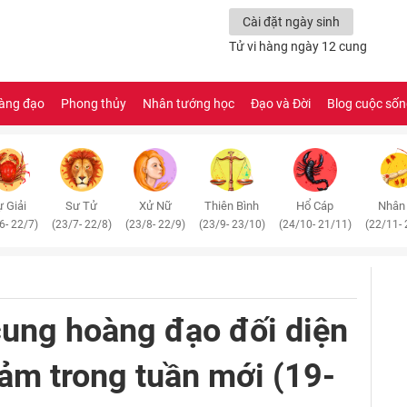
Cài đặt ngày sinh
Tử vi hàng ngày 12 cung
àng đạo
Phong thủy
Nhân tướng học
Đạo và Đời
Blog cuộc số
 Giải
Sư Tử
Xử Nữ
Thiên Bình
Hổ Cáp
Nhân
6- 22/7)
(23/7- 22/8)
(23/8- 22/9)
(23/9- 23/10)
(24/10- 21/11)
(22/11- 
cung hoàng đạo đối diện
cảm trong tuần mới (19-