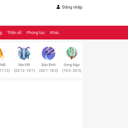
Đăng nhập
ng
Thần số
Phong tục
Khác
 Mã
Ma Kết
Bảo Bình
Song Ngư
21/12)
(22/12- 19/1)
(20/1- 18/2)
(19/2- 20/3)