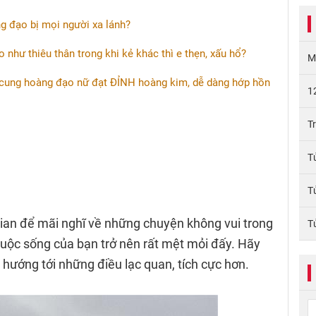
g đạo bị mọi người xa lánh?
 như thiêu thân trong khi kẻ khác thì e thẹn, xấu hổ?
M
2 cung hoàng đạo nữ đạt ĐỈNH hoàng kim, dễ dàng hớp hồn
1
T
T
T
ian để mãi nghĩ về những chuyện không vui trong
T
cuộc sống của bạn trở nên rất mệt mỏi đấy. Hãy
hướng tới những điều lạc quan, tích cực hơn.