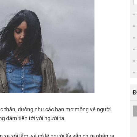
Đ
ộc thân, dường như các bạn mơ mộng về người
g dám tiến tới với người ta.
 xa xôi lắm, và có lẽ người ấy vẫn chưa nhận ra