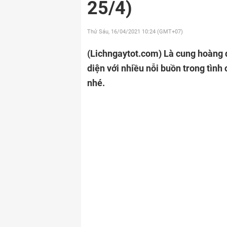
25/4)
Thứ Sáu, 16/04/2021
10:24 (GMT+07)
(Lichngaytot.com)
Là cung hoàng đ
diện với nhiều nỗi buồn trong tình
nhé.