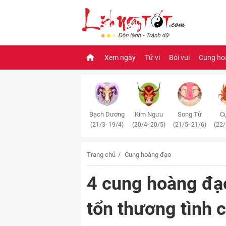
Xem ngày
Tử vi
Bói vui
Cung ho
Bạch Dương
Kim Ngưu
Song Tử
Cự
(21/3- 19/4)
(20/4- 20/5)
(21/5- 21/6)
(22/
Trang chủ
Cung hoàng đạo
4 cung hoàng đạ
tổn thương tình