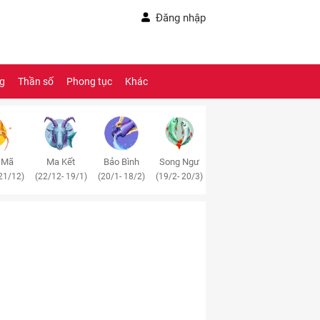
Đăng nhập
ng
Thần số
Phong tục
Khác
 Mã
Ma Kết
Bảo Bình
Song Ngư
21/12)
(22/12- 19/1)
(20/1- 18/2)
(19/2- 20/3)