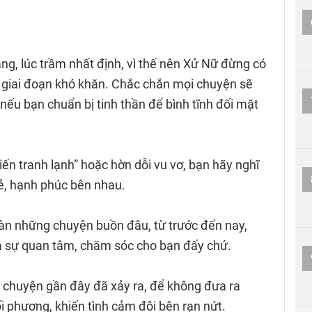
hăng, lúc trầm nhất định, vì thế nên Xử Nữ đừng có
ở giai đoạn khó khăn. Chắc chắn mọi chuyện sẽ
 nếu bạn chuẩn bị tinh thần để bình tĩnh đối mặt
iến tranh lạnh” hoặc hờn dỗi vu vơ, bạn hãy nghĩ
vẻ, hạnh phúc bên nhau.
oàn những chuyện buồn đâu, từ trước đến nay,
à sự quan tâm, chăm sóc cho bạn đấy chứ.
 chuyện gần đây đã xảy ra, để không đưa ra
ối phương, khiến tình cảm đôi bên rạn nứt.