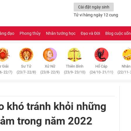
Cài đặt ngày sinh
Tử vi hàng ngày 12 cung
àng đạo
Phong thủy
Nhân tướng học
Đạo và Đời
Blog cuộc số
 Giải
Sư Tử
Xử Nữ
Thiên Bình
Hổ Cáp
Nhân
6- 22/7)
(23/7- 22/8)
(23/8- 22/9)
(23/9- 23/10)
(24/10- 21/11)
(22/11- 
o khó tránh khỏi những
 cảm trong năm 2022