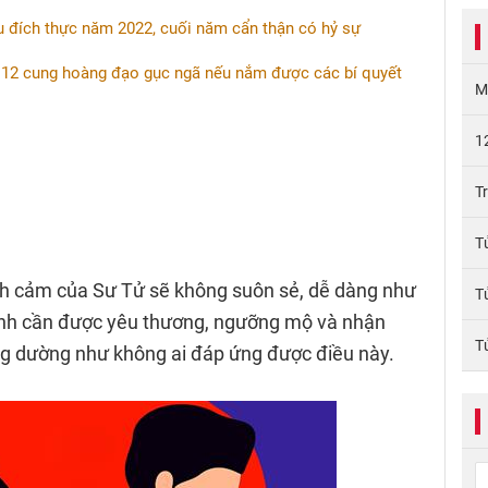
u đích thực năm 2022, cuối năm cẩn thận có hỷ sự
 12 cung hoàng đạo gục ngã nếu nắm được các bí quyết
M
1
T
T
nh cảm của Sư Tử sẽ không suôn sẻ, dễ dàng như
T
h cần được yêu thương, ngưỡng mộ và nhận
T
ng dường như không ai đáp ứng được điều này.