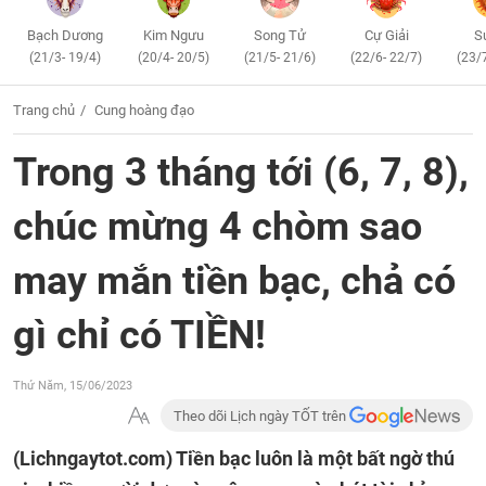
Bạch Dương
Kim Ngưu
Song Tử
Cự Giải
S
(21/3- 19/4)
(20/4- 20/5)
(21/5- 21/6)
(22/6- 22/7)
(23/
Trang chủ
Cung hoàng đạo
Trong 3 tháng tới (6, 7, 8),
chúc mừng 4 chòm sao
may mắn tiền bạc, chả có
gì chỉ có TIỀN!
Thứ Năm, 15/06/2023
Theo dõi Lịch ngày TỐT trên
(Lichngaytot.com)
Tiền bạc luôn là một bất ngờ thú