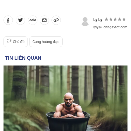
Ly Ly
lyly@lichngaytot.com
Chủ đề
Cung hoàng đạo