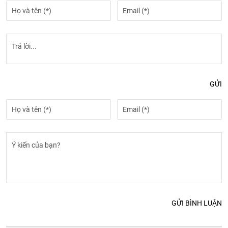
GỬI
GỬI BÌNH LUẬN