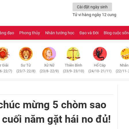
Cài đặt ngày sinh
Tử vi hàng ngày 12 cung
àng đạo
Phong thủy
Nhân tướng học
Đạo và Đời
Blog cuộc số
 Giải
Sư Tử
Xử Nữ
Thiên Bình
Hổ Cáp
Nhân
6- 22/7)
(23/7- 22/8)
(23/8- 22/9)
(23/9- 23/10)
(24/10- 21/11)
(22/11- 
 chúc mừng 5 chòm sao
 cuối năm gặt hái no đủ!