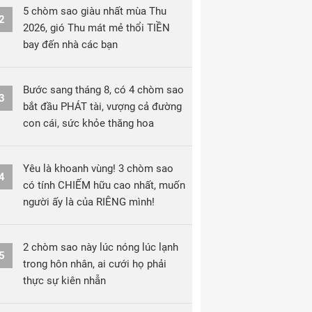
5 chòm sao giàu nhất mùa Thu
2
2026, gió Thu mát mẻ thổi TIỀN
bay đến nhà các bạn
Bước sang tháng 8, có 4 chòm sao
3
bắt đầu PHÁT tài, vượng cả đường
con cái, sức khỏe thăng hoa
Yêu là khoanh vùng! 3 chòm sao
4
có tính CHIẾM hữu cao nhất, muốn
người ấy là của RIÊNG mình!
2 chòm sao này lúc nóng lúc lạnh
5
trong hôn nhân, ai cưới họ phải
thực sự kiên nhẫn