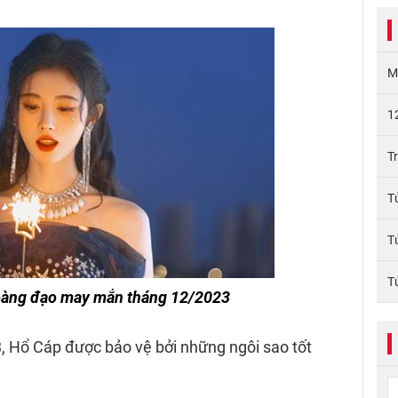
M
1
T
T
T
T
oàng đạo may mắn tháng 12/2023
 Hổ Cáp được bảo vệ bởi những ngôi sao tốt