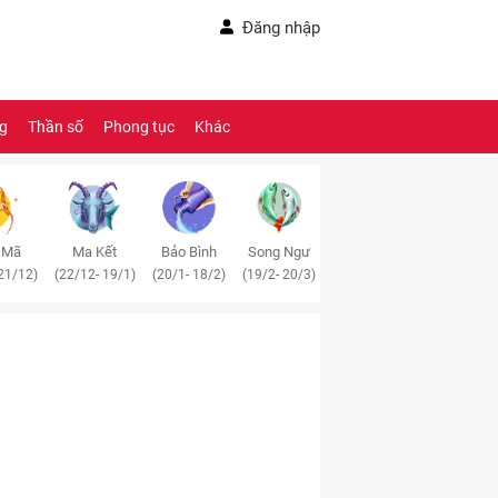
Đăng nhập
ng
Thần số
Phong tục
Khác
 Mã
Ma Kết
Bảo Bình
Song Ngư
21/12)
(22/12- 19/1)
(20/1- 18/2)
(19/2- 20/3)