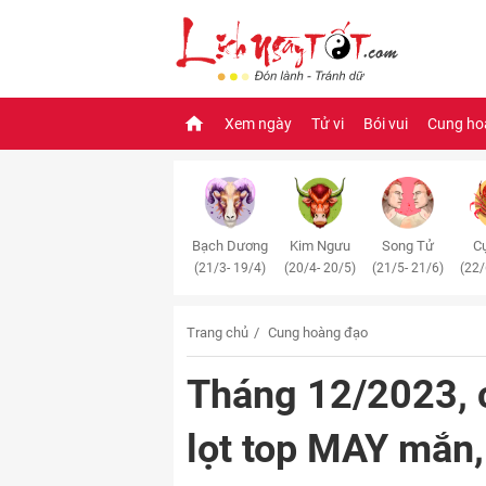
Xem ngày
Tử vi
Bói vui
Cung ho
Bạch Dương
Kim Ngưu
Song Tử
Cự
(21/3- 19/4)
(20/4- 20/5)
(21/5- 21/6)
(22/
Trang chủ
Cung hoàng đạo
Tháng 12/2023,
lọt top MAY mắn,