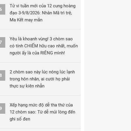
Tử vi tuần mới của 12 cung hoàng
6
đạo 3-9/8/2026: Nhân Mã trì trệ,
Ma Kết may mắn
Yêu là khoanh vùng! 3 chòm sao
7
có tính CHIẾM hữu cao nhất, muốn
người ấy là của RIÊNG mình!
2 chòm sao này lúc nóng lúc lạnh
8
trong hôn nhân, ai cưới họ phải
thực sự kiên nhẫn
Xếp hạng mức độ dễ tha thứ của
9
12 chòm sao: Từ dễ mủi lòng đến
ghi sổ đen