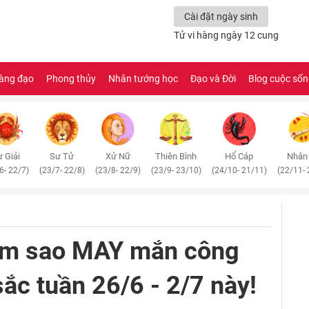
Cài đặt ngày sinh
Tử vi hàng ngày 12 cung
àng đạo
Phong thủy
Nhân tướng học
Đạo và Đời
Blog cuộc số
 Giải
Sư Tử
Xử Nữ
Thiên Bình
Hổ Cáp
Nhân
6- 22/7)
(23/7- 22/8)
(23/8- 22/9)
(23/9- 23/10)
(24/10- 21/11)
(22/11- 
hòm sao MAY mắn công
 sắc tuần 26/6 - 2/7 này!