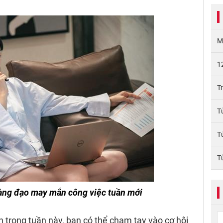
M
1
T
T
T
T
àng đạo may mắn công việc tuần mới
 trong tuần này, bạn có thể chạm tay vào cơ hội