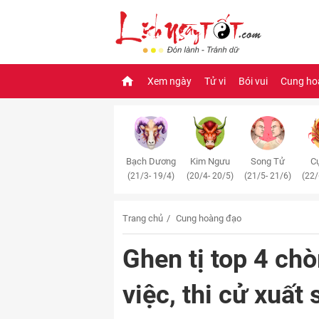
Xem ngày
Tử vi
Bói vui
Cung ho
Bạch Dương
Kim Ngưu
Song Tử
Cự
(21/3- 19/4)
(20/4- 20/5)
(21/5- 21/6)
(22/
Trang chủ
Cung hoàng đạo
Ghen tị top 4 c
việc, thi cử xuất