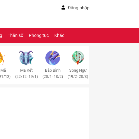
Đăng nhập
ng
Thần số
Phong tục
Khác
 Mã
Ma Kết
Bảo Bình
Song Ngư
21/12)
(22/12- 19/1)
(20/1- 18/2)
(19/2- 20/3)