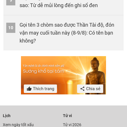
9
sao: Từ dễ mủi lòng đến ghi sổ đen
Gọi tên 3 chòm sao được Thần Tài độ, đón
10
vận may cuối tuần này (8-9/8): Có tên bạn
không?
Thích trang
Chia sẻ
Lịch
Tử vi
Xem ngày tốt xấu
Tử vi 2026