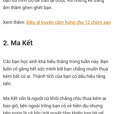
bạn đủ trình độ để đấu lại được với những kẻ đang
âm thầm ghen ghét bạn.
Xem thêm:
Điều gì truyền cảm hứng cho 12 chòm sao
2. Ma Kết
Các bạn học sinh khá hiếu thắng trong tuần này. Bạn
luôn cố gắng hết sức mình bởi bạn chẳng muốn thua
kém bất cứ ai. Thành tích của bạn có dấu hiệu tăng
tiến.
Ma Kết vốn là người cừ khôi chẳng chịu thua kém ai
bao giờ, bên ngoài trông bạn có vẻ hiền dịu nhưng
bên trong là cả bầu trời quyết tâm khiến bạn bè nể