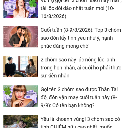
Vũ trụ gọi tên 3 chòm sao may mắn,
tài lộc dồi dào nhất tuần mới (10-
16/8/2026)
Cuối tuần (8-9/8/2026): Top 3 chòm
sao đón lấy tình yêu như ý, hạnh
phúc đáng mong chờ
2 chòm sao này lúc nóng lúc lạnh
trong hôn nhân, ai cưới họ phải thực
sự kiên nhẫn
Gọi tên 3 chòm sao được Thần Tài
độ, đón vận may cuối tuần này (8-
9/8): Có tên bạn không?
Yêu là khoanh vùng! 3 chòm sao có
tính CHIẾM hữu cao nhất, muốn