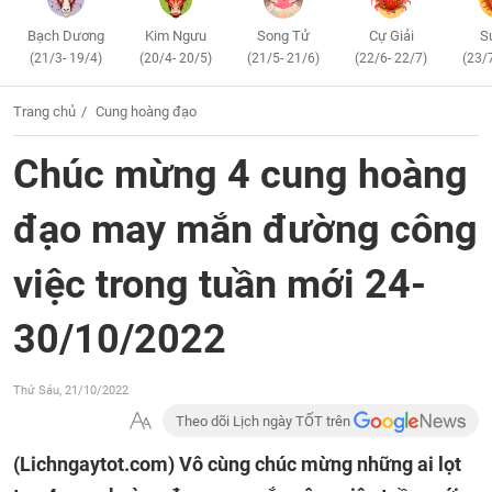
Bạch Dương
Kim Ngưu
Song Tử
Cự Giải
S
(21/3- 19/4)
(20/4- 20/5)
(21/5- 21/6)
(22/6- 22/7)
(23/
Trang chủ
Cung hoàng đạo
Chúc mừng 4 cung hoàng
đạo may mắn đường công
việc trong tuần mới 24-
30/10/2022
Thứ Sáu, 21/10/2022
Theo dõi Lịch ngày TỐT trên
(Lichngaytot.com)
Vô cùng chúc mừng những ai lọt