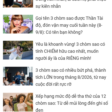
sự kiên nhẫn
Gọi tên 3 chòm sao được Thần Tài
độ, đón vận may cuối tuần này (8-
9/8): Có tên bạn không?
Yêu là khoanh vùng! 3 chòm sao có
tính CHIẾM hữu cao nhất, muốn
người ấy là của RIÊNG mình!
3 chòm sao có nhiều bứt phá, thành
tích LỚN trong tháng 8/2026, từ nay
cuộc đời rất rực rỡ
Xếp hạng mức độ dễ tha thứ của 12
chòm sao: Từ dễ mủi lòng đến ghi sổ
đen