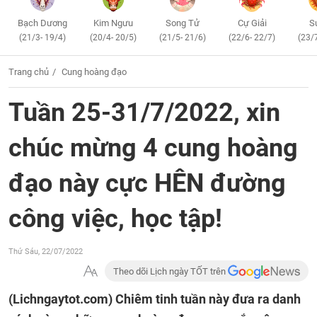
Bạch Dương
Kim Ngưu
Song Tử
Cự Giải
S
(21/3- 19/4)
(20/4- 20/5)
(21/5- 21/6)
(22/6- 22/7)
(23/
Trang chủ
Cung hoàng đạo
Tuần 25-31/7/2022, xin
chúc mừng 4 cung hoàng
đạo này cực HÊN đường
công việc, học tập!
Thứ Sáu, 22/07/2022
Theo dõi Lịch ngày TỐT trên
(Lichngaytot.com)
Chiêm tinh tuần này đưa ra danh