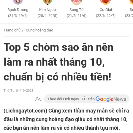
Bạch Dương
Kim Ngưu
Song Tử
Cự Giải
S
(21/3- 19/4)
(20/4- 20/5)
(21/5- 21/6)
(22/6- 22/7)
(23/
Trang chủ
Cung hoàng đạo
Top 5 chòm sao ăn nên
làm ra nhất tháng 10,
chuẩn bị có nhiều tiền!
Thứ Tư, 04/10/2023
Theo dõi Lịch ngày TỐT trên
(Lichngaytot.com)
Cùng xem thần may mắn sẽ chỉ ra
đâu là những cung hoàng đạo giàu có nhất tháng 10,
các bạn ăn nên làm ra và có nhiều thành tựu mới.