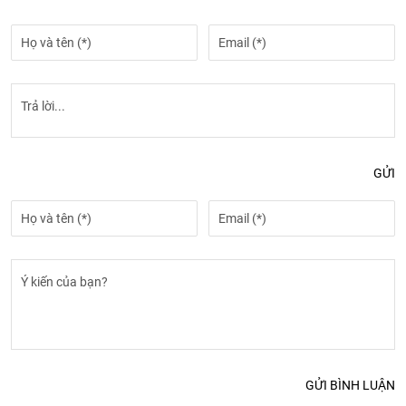
GỬI
GỬI BÌNH LUẬN