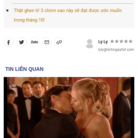
Thật ghen tị! 3 chòm sao này sẽ đạt được ước muốn
trong tháng 10!
Ly Ly
lyly@lichngaytot.com