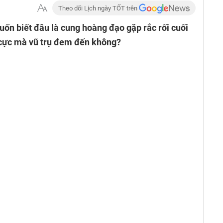
Theo dõi Lịch ngày TỐT trên
ốn biết đâu là cung hoàng đạo gặp rắc rối cuối
 cực mà vũ trụ đem đến không?