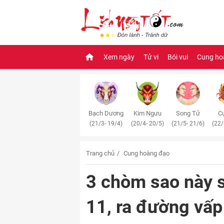
Xem ngày
Tử vi
Bói vui
Cung ho
Bạch Dương
Kim Ngưu
Song Tử
Cự
(21/3- 19/4)
(20/4- 20/5)
(21/5- 21/6)
(22/
Trang chủ
Cung hoàng đạo
3 chòm sao này s
11, ra đường vấp