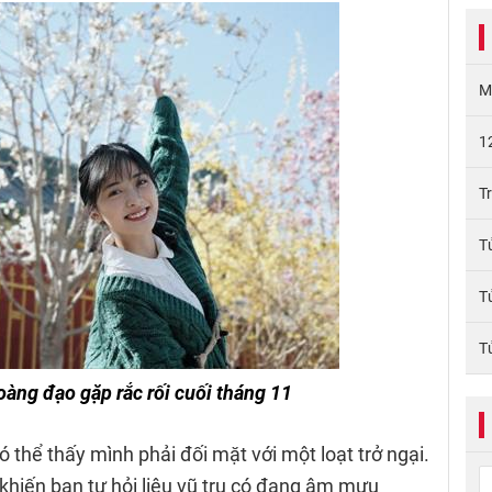
M
1
T
T
T
T
àng đạo gặp rắc rối cuối tháng 11
 thể thấy mình phải đối mặt với một loạt trở ngại.
khiến bạn tự hỏi liệu vũ trụ có đang âm mưu