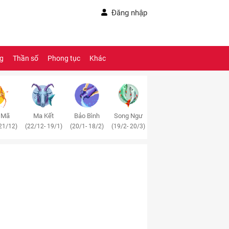
Đăng nhập
ng
Thần số
Phong tục
Khác
 Mã
Ma Kết
Bảo Bình
Song Ngư
21/12)
(22/12- 19/1)
(20/1- 18/2)
(19/2- 20/3)