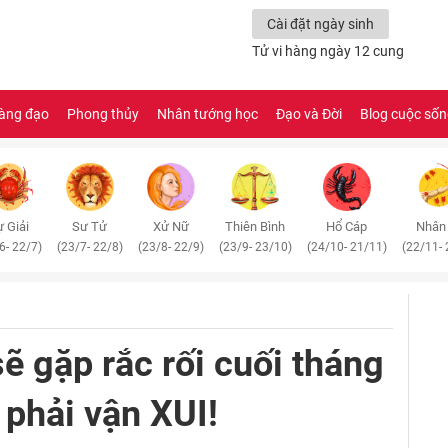
Cài đặt ngày sinh
Tử vi hàng ngày 12 cung
àng đạo
Phong thủy
Nhân tướng học
Đạo và Đời
Blog cuộc số
 Giải
Sư Tử
Xử Nữ
Thiên Bình
Hổ Cáp
Nhân
6- 22/7)
(23/7- 22/8)
(23/8- 22/9)
(23/9- 23/10)
(24/10- 21/11)
(22/11- 
ẽ gặp rắc rối cuối tháng
 phải vận XUI!