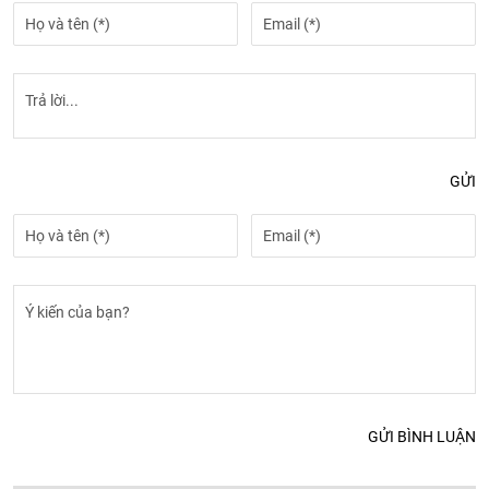
GỬI
GỬI BÌNH LUẬN