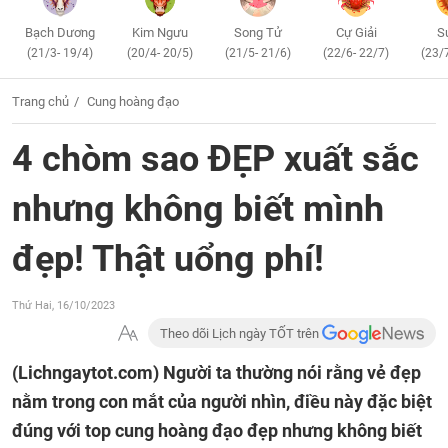
Bạch Dương
Kim Ngưu
Song Tử
Cự Giải
S
(21/3- 19/4)
(20/4- 20/5)
(21/5- 21/6)
(22/6- 22/7)
(23/
Trang chủ
Cung hoàng đạo
4 chòm sao ĐẸP xuất sắc
nhưng không biết mình
đẹp! Thật uổng phí!
Thứ Hai, 16/10/2023
Theo dõi Lịch ngày TỐT trên
(Lichngaytot.com)
Người ta thường nói rằng vẻ đẹp
nằm trong con mắt của người nhìn, điều này đặc biệt
đúng với top cung hoàng đạo đẹp nhưng không biết