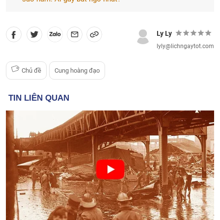
Ly Ly
lyly@lichngaytot.com
Chủ đề
Cung hoàng đạo