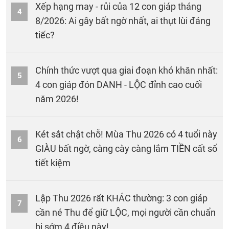
Xếp hạng may - rủi của 12 con giáp tháng
4
8/2026: Ai gây bất ngờ nhất, ai thụt lùi đáng
tiếc?
Chính thức vượt qua giai đoạn khó khăn nhất:
5
4 con giáp đón DANH - LỘC đỉnh cao cuối
năm 2026!
Két sắt chật chỗ! Mùa Thu 2026 có 4 tuổi này
6
GIÀU bất ngờ, càng cày càng lắm TIỀN cất sổ
tiết kiệm
Lập Thu 2026 rất KHÁC thường: 3 con giáp
7
cần né Thu để giữ LỘC, mọi người cần chuẩn
bị sớm 4 điều này!