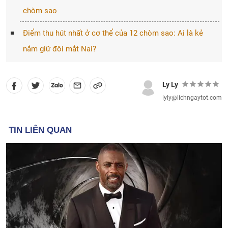
chòm sao
Điểm thu hút nhất ở cơ thể của 12 chòm sao: Ai là kẻ
nắm giữ đôi mắt Nai?
Ly Ly
lyly@lichngaytot.com