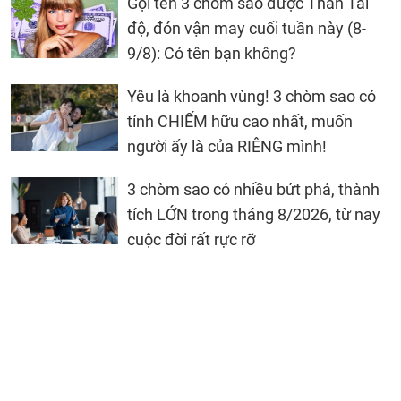
Gọi tên 3 chòm sao được Thần Tài
độ, đón vận may cuối tuần này (8-
9/8): Có tên bạn không?
Yêu là khoanh vùng! 3 chòm sao có
tính CHIẾM hữu cao nhất, muốn
người ấy là của RIÊNG mình!
3 chòm sao có nhiều bứt phá, thành
tích LỚN trong tháng 8/2026, từ nay
cuộc đời rất rực rỡ