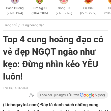
Bạch Dương
Kim Ngưu
Song Tử
Cự Giải
S
(21/3- 19/4)
(20/4- 20/5)
(21/5- 21/6)
(22/6- 22/7)
(23/
Trang chủ
Cung hoàng đạo
Top 4 cung hoàng đạo có
vẻ đẹp NGỌT ngào như
kẹo: Đừng nhìn kẻo YÊU
luôn!
Thứ Tư, 14/06/2023
Theo dõi Lịch ngày TỐT trên
(Lichngaytot.com)
Đây là danh sách những cung