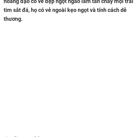
hoàng đạo có vẻ đẹp ngọt ngào làm tan chảy mọi trái
tim sắt đá, họ có vẻ ngoài kẹo ngọt và tính cách dễ
thương.