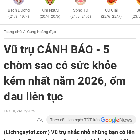
Bạch Dương
Kim Ngưu
Song Tử
Cự Giải
S
(21/3- 19/4)
(20/4- 20/5)
(21/5- 21/6)
(22/6- 22/7)
(23/
Trang chủ
Cung hoàng đạo
Vũ trụ CẢNH BÁO - 5
chòm sao có sức khỏe
kém nhất năm 2026, ốm
đau liên tục
Thứ Tư, 24/12/2025
Theo dõi Lịch ngày TỐT trên
(Lichngaytot.com)
Vũ trụ nhắc nhở những bạn có tên