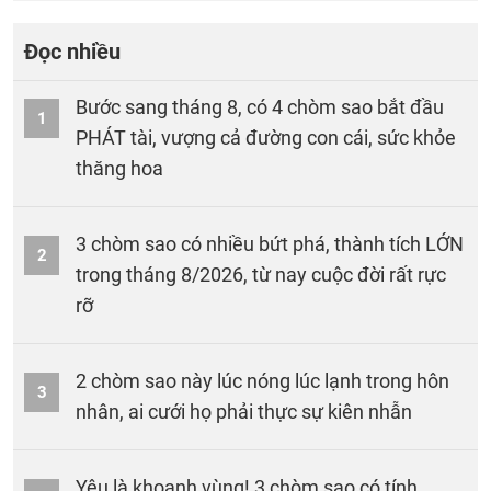
Đọc nhiều
Bước sang tháng 8, có 4 chòm sao bắt đầu
1
PHÁT tài, vượng cả đường con cái, sức khỏe
thăng hoa
3 chòm sao có nhiều bứt phá, thành tích LỚN
2
trong tháng 8/2026, từ nay cuộc đời rất rực
rỡ
2 chòm sao này lúc nóng lúc lạnh trong hôn
3
nhân, ai cưới họ phải thực sự kiên nhẫn
Yêu là khoanh vùng! 3 chòm sao có tính