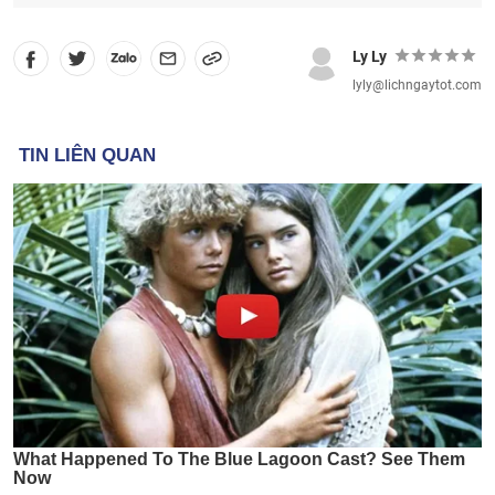
Ly Ly
lyly@lichngaytot.com