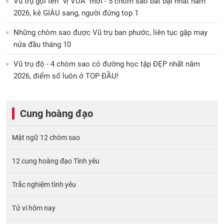
Vũ trụ gọi tên ''vị VUA'' mới - 5 chòm sao bất bại nhất năm
2026, kẻ GIÀU sang, người đứng top 1
Những chòm sao được Vũ trụ ban phước, liên tục gặp may
nửa đầu tháng 10
Vũ trụ độ - 4 chòm sao có đường học tập ĐẸP nhất năm
2026, điểm số luôn ở TOP ĐẦU!
Cung hoàng đạo
Mật ngữ 12 chòm sao
12 cung hoàng đạo Tình yêu
Trắc nghiệm tình yêu
Tử vi hôm nay