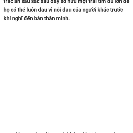
trắc ẩn sâu sắc sau đây sở hữu một trái tim đủ lớn để
họ có thể luôn đau vì nỗi đau của người khác trước
khi nghĩ đến bản thân mình.