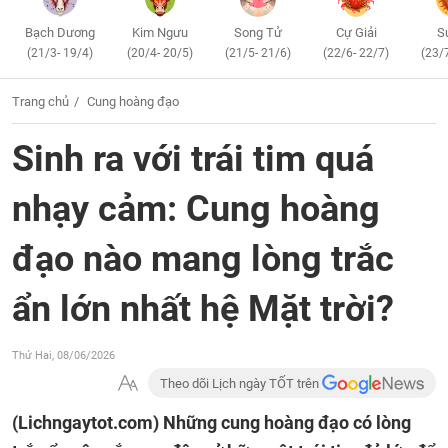
Bạch Dương
Kim Ngưu
Song Tử
Cự Giải
S
(21/3- 19/4)
(20/4- 20/5)
(21/5- 21/6)
(22/6- 22/7)
(23/
Trang chủ
Cung hoàng đạo
Sinh ra với trái tim quá
nhạy cảm: Cung hoàng
đạo nào mang lòng trắc
ẩn lớn nhất hệ Mặt trời?
Thứ Hai, 08/06/2026
Theo dõi Lịch ngày TỐT trên
(Lichngaytot.com)
Những cung hoàng đạo có lòng