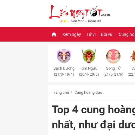
Xem ngày
Tử vi
Bói vui
Cung ho
Bạch Dương
Kim Ngưu
Song Tử
Cự
(21/3- 19/4)
(20/4- 20/5)
(21/5- 21/6)
(22/
Trang chủ
Cung hoàng đạo
Top 4 cung hoàn
nhất, như đại dư