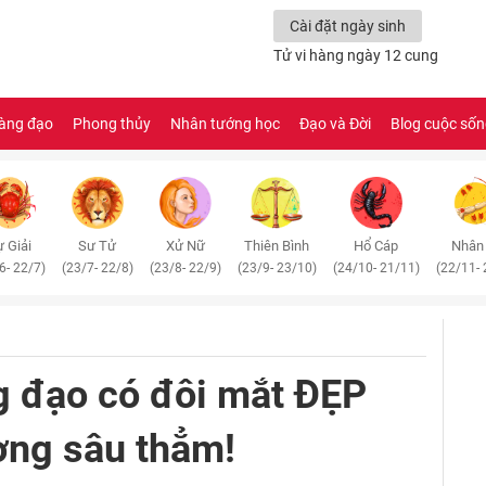
Cài đặt ngày sinh
Tử vi hàng ngày 12 cung
àng đạo
Phong thủy
Nhân tướng học
Đạo và Đời
Blog cuộc số
 Giải
Sư Tử
Xử Nữ
Thiên Bình
Hổ Cáp
Nhân
6- 22/7)
(23/7- 22/8)
(23/8- 22/9)
(23/9- 23/10)
(24/10- 21/11)
(22/11- 
g đạo có đôi mắt ĐẸP
ơng sâu thẳm!