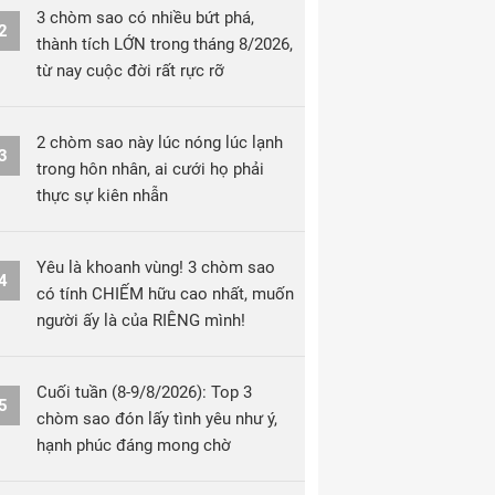
3 chòm sao có nhiều bứt phá,
2
thành tích LỚN trong tháng 8/2026,
từ nay cuộc đời rất rực rỡ
2 chòm sao này lúc nóng lúc lạnh
3
trong hôn nhân, ai cưới họ phải
thực sự kiên nhẫn
Yêu là khoanh vùng! 3 chòm sao
4
có tính CHIẾM hữu cao nhất, muốn
người ấy là của RIÊNG mình!
Cuối tuần (8-9/8/2026): Top 3
5
chòm sao đón lấy tình yêu như ý,
hạnh phúc đáng mong chờ