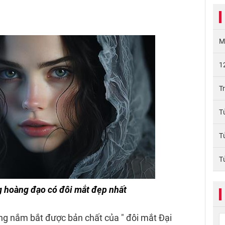
M
1
T
T
T
T
 hoàng đạo có đôi mắt đẹp nhất
g nắm bắt được bản chất của " đôi mắt Đại