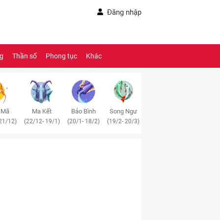
Đăng nhập
ng
Thần số
Phong tục
Khác
 Mã
Ma Kết
Bảo Bình
Song Ngư
21/12)
(22/12- 19/1)
(20/1- 18/2)
(19/2- 20/3)