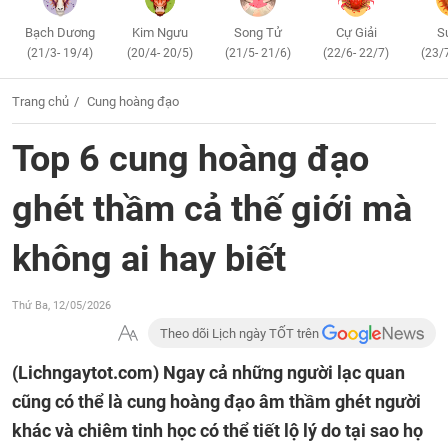
Bạch Dương
Kim Ngưu
Song Tử
Cự Giải
S
(21/3- 19/4)
(20/4- 20/5)
(21/5- 21/6)
(22/6- 22/7)
(23/
Trang chủ
Cung hoàng đạo
Top 6 cung hoàng đạo
ghét thầm cả thế giới mà
không ai hay biết
Thứ Ba, 12/05/2026
Theo dõi Lịch ngày TỐT trên
(Lichngaytot.com)
Ngay cả những người lạc quan
cũng có thể là cung hoàng đạo âm thầm ghét người
khác và chiêm tinh học có thể tiết lộ lý do tại sao họ