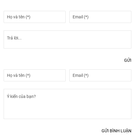
GỬI
GỬI BÌNH LUẬN