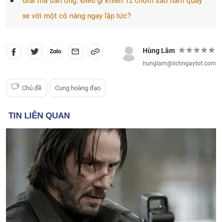
Giải mã đàn ông: Điều gì khiến 12 chòm sao nam quay
xe với một cô nàng ngay lập tức?
Hùng Lâm
hunglam@lichngaytot.com
Chủ đề
Cung hoàng đạo