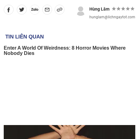
Hùng Lâm
hunglam@lichngaytot.com