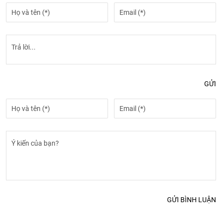
GỬI
GỬI BÌNH LUẬN