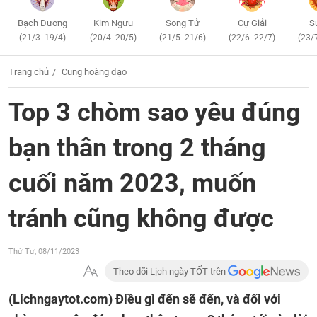
Bạch Dương
Kim Ngưu
Song Tử
Cự Giải
S
(21/3- 19/4)
(20/4- 20/5)
(21/5- 21/6)
(22/6- 22/7)
(23/
Trang chủ
Cung hoàng đạo
Top 3 chòm sao yêu đúng
bạn thân trong 2 tháng
cuối năm 2023, muốn
tránh cũng không được
Thứ Tư, 08/11/2023
Theo dõi Lịch ngày TỐT trên
(Lichngaytot.com)
Điều gì đến sẽ đến, và đối với