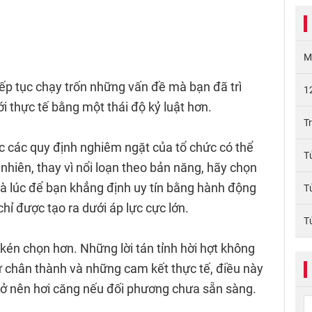
M
ếp tục chạy trốn những vấn đề mà bạn đã trì
1
ới thực tế bằng một thái độ kỷ luật hơn.
T
ặc các quy định nghiêm ngặt của tổ chức có thể
T
nhiên, thay vì nổi loạn theo bản năng, hãy chọn
là lúc để bạn khẳng định uy tín bằng hành động
T
chỉ được tạo ra dưới áp lực cực lớn.
T
 kén chọn hơn. Những lời tán tỉnh hời hợt không
 chân thành và những cam kết thực tế, điều này
trở nên hơi căng nếu đối phương chưa sẵn sàng.