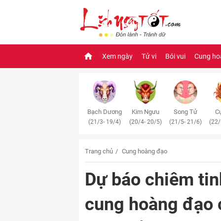
Xem ngày
Tử vi
Bói vui
Cung ho
Bạch Dương
Kim Ngưu
Song Tử
Cự
(21/3- 19/4)
(20/4- 20/5)
(21/5- 21/6)
(22/
Trang chủ
Cung hoàng đạo
Dự báo chiêm tin
cung hoàng đạo 