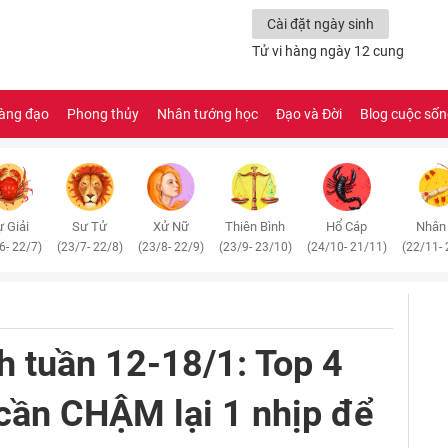
Cài đặt ngày sinh
Tử vi hàng ngày 12 cung
àng đạo
Phong thủy
Nhân tướng học
Đạo và Đời
Blog cuộc số
 Giải
Sư Tử
Xử Nữ
Thiên Bình
Hổ Cáp
Nhân
6- 22/7)
(23/7- 22/8)
(23/8- 22/9)
(23/9- 23/10)
(24/10- 21/11)
(22/11- 
h tuần 12-18/1: Top 4
cần CHẬM lại 1 nhịp để