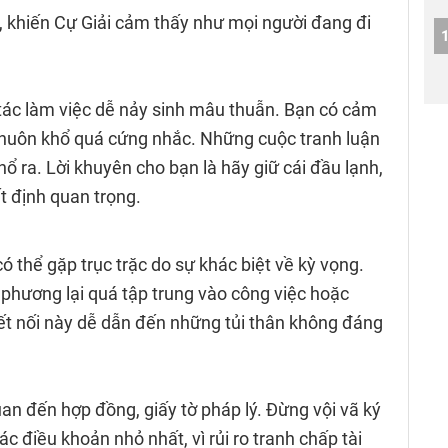
, khiến Cự Giải cảm thấy như mọi người đang đi
tác làm việc dễ nảy sinh mâu thuẫn. Bạn có cảm
 khuôn khổ quá cứng nhắc. Những cuộc tranh luận
nổ ra. Lời khuyên cho bạn là hãy giữ cái đầu lạnh,
t định quan trọng.
ó thể gặp trục trặc do sự khác biệt về kỳ vọng.
hương lại quá tập trung vào công việc hoặc
kết nối này dễ dẫn đến những tủi thân không đáng
uan đến hợp đồng, giấy tờ pháp lý. Đừng vội vã ký
ác điều khoản nhỏ nhất, vì rủi ro tranh chấp tài