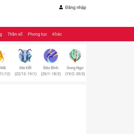
Đăng nhập
ng
Thần số
Phong tục
Khác
 Mã
Ma Kết
Bảo Bình
Song Ngư
21/12)
(22/12- 19/1)
(20/1- 18/2)
(19/2- 20/3)