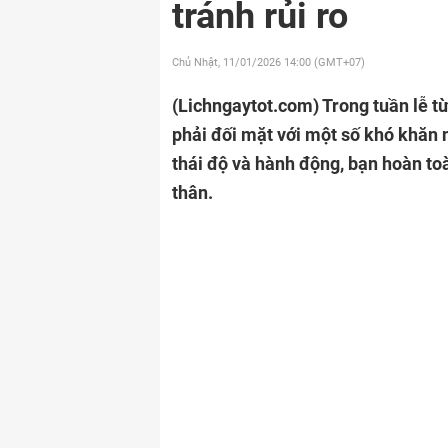
tránh rủi ro
Chủ Nhật, 11/01/2026
14:00 (GMT+07)
(Lichngaytot.com)
Trong tuần lễ t
phải đối mặt với một số khó khăn n
thái độ và hành động, bạn hoàn toà
thân.