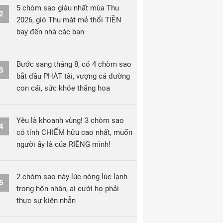
5 chòm sao giàu nhất mùa Thu
2
2026, gió Thu mát mẻ thổi TIỀN
bay đến nhà các bạn
Bước sang tháng 8, có 4 chòm sao
3
bắt đầu PHÁT tài, vượng cả đường
con cái, sức khỏe thăng hoa
Yêu là khoanh vùng! 3 chòm sao
4
có tính CHIẾM hữu cao nhất, muốn
người ấy là của RIÊNG mình!
2 chòm sao này lúc nóng lúc lạnh
5
trong hôn nhân, ai cưới họ phải
thực sự kiên nhẫn