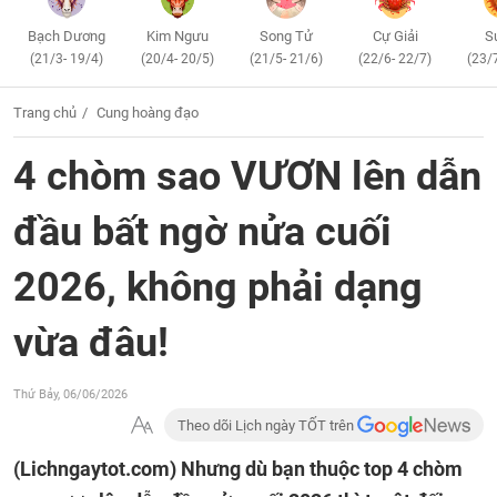
Bạch Dương
Kim Ngưu
Song Tử
Cự Giải
S
(21/3- 19/4)
(20/4- 20/5)
(21/5- 21/6)
(22/6- 22/7)
(23/
Trang chủ
Cung hoàng đạo
4 chòm sao VƯƠN lên dẫn
đầu bất ngờ nửa cuối
2026, không phải dạng
vừa đâu!
Thứ Bảy, 06/06/2026
Theo dõi Lịch ngày TỐT trên
(Lichngaytot.com)
Nhưng dù bạn thuộc top 4 chòm