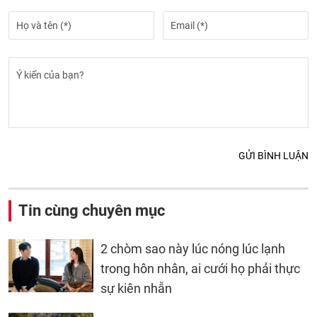
GỬI BÌNH LUẬN
Tin cùng chuyên mục
2 chòm sao này lúc nóng lúc lạnh
trong hôn nhân, ai cưới họ phải thực
sự kiên nhẫn