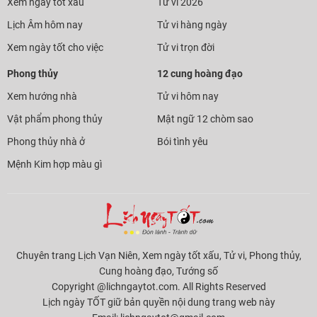
Xem ngày tốt xấu
Tử vi 2026
Lịch Âm hôm nay
Tử vi hàng ngày
Xem ngày tốt cho việc
Tử vi trọn đời
Phong thủy
12 cung hoàng đạo
Xem hướng nhà
Tử vi hôm nay
Vật phẩm phong thủy
Mật ngữ 12 chòm sao
Phong thủy nhà ở
Bói tình yêu
Mệnh Kim hợp màu gì
Chuyên trang Lịch Vạn Niên, Xem ngày tốt xấu, Tử vi, Phong thủy,
Cung hoàng đạo, Tướng số
Copyright @lichngaytot.com. All Rights Reserved
Lịch ngày TỐT giữ bản quyền nội dung trang web này