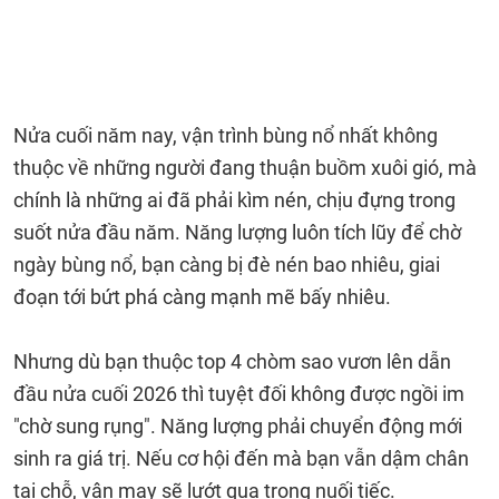
Nửa cuối năm nay, vận trình bùng nổ nhất không
thuộc về những người đang thuận buồm xuôi gió, mà
chính là những ai đã phải kìm nén, chịu đựng trong
suốt nửa đầu năm. Năng lượng luôn tích lũy để chờ
ngày bùng nổ, bạn càng bị đè nén bao nhiêu, giai
đoạn tới bứt phá càng mạnh mẽ bấy nhiêu.
Nhưng dù bạn thuộc top 4 chòm sao vươn lên dẫn
đầu nửa cuối 2026 thì tuyệt đối không được ngồi im
"chờ sung rụng". Năng lượng phải chuyển động mới
sinh ra giá trị. Nếu cơ hội đến mà bạn vẫn dậm chân
tại chỗ, vận may sẽ lướt qua trong nuối tiếc.