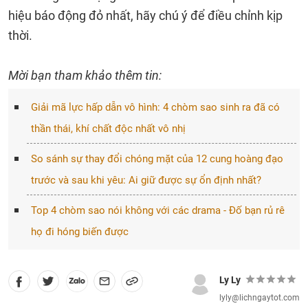
hiệu báo động đỏ nhất, hãy chú ý để điều chỉnh kịp
thời.
Mời bạn tham khảo thêm tin:
Giải mã lực hấp dẫn vô hình: 4 chòm sao sinh ra đã có
thần thái, khí chất độc nhất vô nhị
So sánh sự thay đổi chóng mặt của 12 cung hoàng đạo
trước và sau khi yêu: Ai giữ được sự ổn định nhất?
Top 4 chòm sao nói không với các drama - Đố bạn rủ rê
họ đi hóng biến được
Ly Ly
lyly@lichngaytot.com