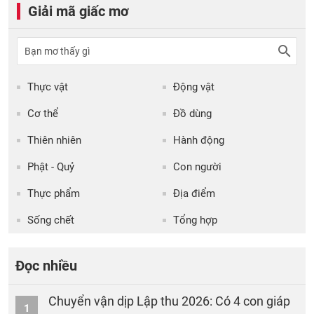
Giải mã giấc mơ
Thực vật
Động vật
Cơ thể
Đồ dùng
Thiên nhiên
Hành động
Phật - Quỷ
Con người
Thực phẩm
Địa điểm
Sống chết
Tổng hợp
Đọc nhiều
Chuyển vận dịp Lập thu 2026: Có 4 con giáp
1