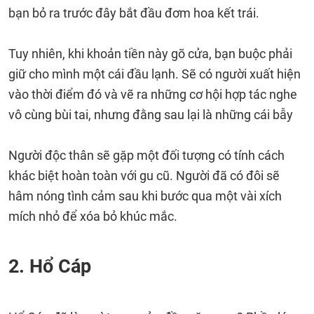
bạn bỏ ra trước đây bắt đầu đơm hoa kết trái.
Tuy nhiên, khi khoản tiền này gõ cửa, bạn buộc phải
giữ cho mình một cái đầu lạnh. Sẽ có người xuất hiện
vào thời điểm đó và vẽ ra những cơ hội hợp tác nghe
vô cùng bùi tai, nhưng đằng sau lại là những cái bẫy
Người độc thân sẽ gặp một đối tượng có tính cách
khác biệt hoàn toàn với gu cũ. Người đã có đôi sẽ
hâm nóng tình cảm sau khi bước qua một vài xích
mích nhỏ để xóa bỏ khúc mắc.
2. Hổ Cáp