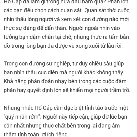
Hổ Cáp đã làm gì trong nửa đầu năm qua? Phần lớn
các bạn đều chọn cách quan sát. Quan sát thời cuộc,
nhìn thấu lòng người và xem xét con đường nào mới
thực sự đáng để dấn thân. Người ngoài nhìn vào
tưởng bạn dậm chân tại chỗ, nhưng thực ra tấm bản
đồ trong lòng bạn đã được vẽ xong xuôi từ lâu rồi.
Trong con đường sự nghiệp, tư duy chiều sâu giúp
bạn nhìn thấu cục diện mà người khác không thấy.
Khả năng phán đoán nhạy bén trong các cuộc đàm
phán hay quyết định lớn sẽ khiến mọi người trầm trồ.
Nhưng nhắc Hổ Cáp cần đặc biệt tỉnh táo trước một
"quý nhân rởm". Người này tiếp cận, giúp đỡ lúc bạn
cần nhất nhưng thực chất bên trong lại đang âm
thầm tính toán lợi ích riêng.