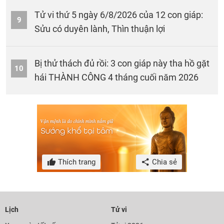
Tử vi thứ 5 ngày 6/8/2026 của 12 con giáp:
9
Sửu có duyên lành, Thìn thuận lợi
Bị thử thách đủ rồi: 3 con giáp này tha hồ gặt
10
hái THÀNH CÔNG 4 tháng cuối năm 2026
Thích trang
Chia sẻ
Lịch
Tử vi