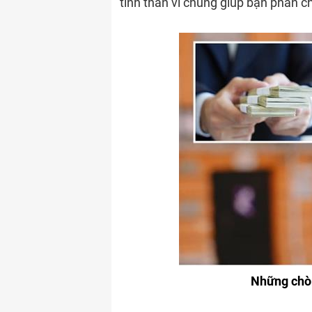
tinh thần vì chúng giúp bạn phấn c
Những chò