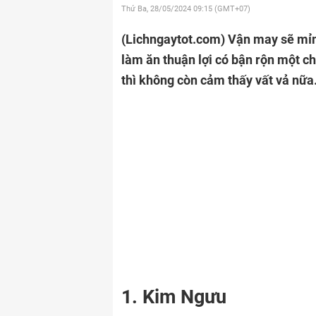
Thứ Ba, 28/05/2024
09:15 (GMT+07)
(Lichngaytot.com)
Vận may sẽ mỉm
làm ăn thuận lợi có bận rộn một c
thì không còn cảm thấy vất vả nữa
1. Kim Ngưu