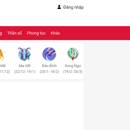
Đăng nhập
ng
Thần số
Phong tục
Khác
 Mã
Ma Kết
Bảo Bình
Song Ngư
21/12)
(22/12- 19/1)
(20/1- 18/2)
(19/2- 20/3)