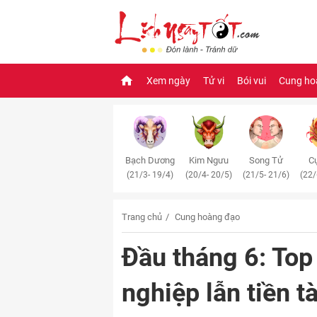
Xem ngày
Tử vi
Bói vui
Cung ho
Bạch Dương
Kim Ngưu
Song Tử
Cự
(21/3- 19/4)
(20/4- 20/5)
(21/5- 21/6)
(22/
Trang chủ
Cung hoàng đạo
Đầu tháng 6: Top
nghiệp lẫn tiền t