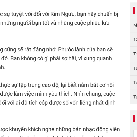
 sự tuyệt vời đối với Kim Ngưu, bạn hãy chuẩn bị
, những người bạn tốt và những cuộc phiêu lưu
M
1
g cũng sẽ rất đáng nhớ. Phước lành của bạn sẽ
T
đó. Bạn không có gì phải sợ hãi, vì xung quanh
nh.
T
T
hực sự tập trung cao độ, lại biết nắm bắt cơ hội
a được làm việc mình yêu thích. Nhìn chung, cuộc
T
ối với ai đã tích cóp được số vốn liếng nhất định
ợc khuyến khích nghe những bản nhạc động viên