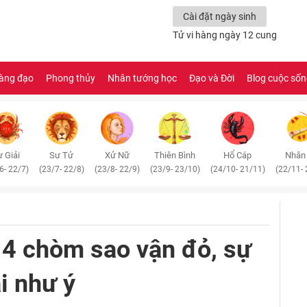
Cài đặt ngày sinh
Tử vi hàng ngày 12 cung
àng đạo
Phong thủy
Nhân tướng học
Đạo và Đời
Blog cuộc số
 Giải
Sư Tử
Xử Nữ
Thiên Bình
Hổ Cáp
Nhân
6- 22/7)
(23/7- 22/8)
(23/8- 22/9)
(23/9- 23/10)
(24/10- 21/11)
(22/11- 
 4 chòm sao vận đỏ, sự
ài như ý