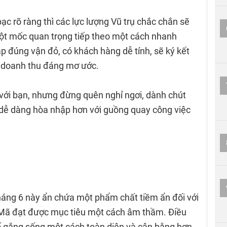
ạc rõ ràng thì các lực lượng Vũ trụ chắc chắn sẽ
ột mốc quan trọng tiếp theo một cách nhanh
p đúng vận đỏ, có khách hàng dễ tính, sẽ ký kết
ề doanh thu đáng mơ ước.
 với bạn, nhưng đừng quên nghỉ ngơi, dành chút
 dễ dàng hòa nhập hơn với guồng quay công việc
áng 6 này ẩn chứa một phẩm chất tiềm ẩn đối với
ã đạt được mục tiêu một cách âm thầm. Điều
ố gắng sống một cách toàn diện và cân bằng hơn