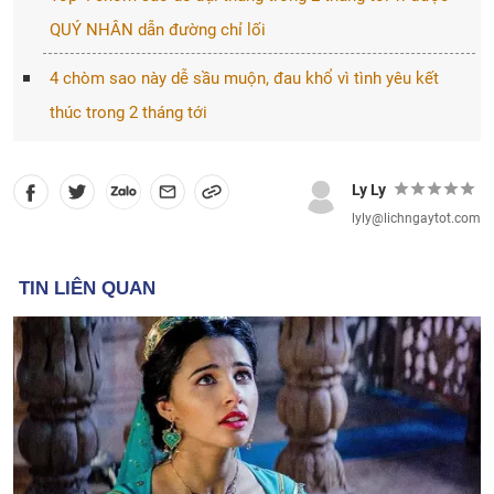
QUÝ NHÂN dẫn đường chỉ lối
4 chòm sao này dễ sầu muộn, đau khổ vì tình yêu kết
thúc trong 2 tháng tới
Ly Ly
lyly@lichngaytot.com