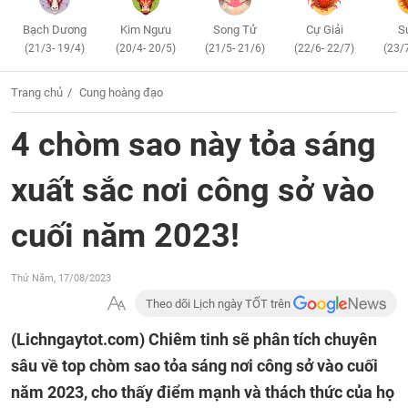
Bạch Dương
Kim Ngưu
Song Tử
Cự Giải
S
(21/3- 19/4)
(20/4- 20/5)
(21/5- 21/6)
(22/6- 22/7)
(23/
Trang chủ
Cung hoàng đạo
4 chòm sao này tỏa sáng
xuất sắc nơi công sở vào
cuối năm 2023!
Thứ Năm, 17/08/2023
Theo dõi Lịch ngày TỐT trên
(Lichngaytot.com)
Chiêm tinh sẽ phân tích chuyên
sâu về top chòm sao tỏa sáng nơi công sở vào cuối
năm 2023, cho thấy điểm mạnh và thách thức của họ