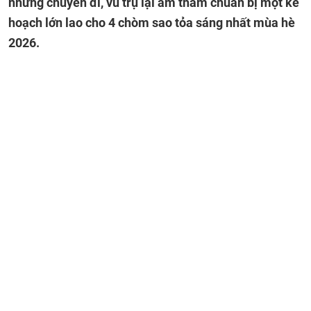
những chuyến đi, vũ trụ lại âm thầm chuẩn bị một kế
hoạch lớn lao cho 4 chòm sao tỏa sáng nhất mùa hè
2026.