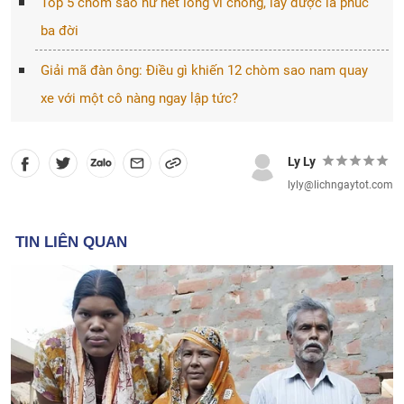
Top 5 chòm sao nữ hết lòng vì chồng, lấy được là phúc
ba đời
Giải mã đàn ông: Điều gì khiến 12 chòm sao nam quay
xe với một cô nàng ngay lập tức?
Ly Ly
lyly@lichngaytot.com