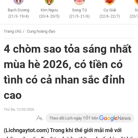
Bạch Dương
Kim Ngưu
Song Tử
Cự Giải
S
(21/3- 19/4)
(20/4- 20/5)
(21/5- 21/6)
(22/6- 22/7)
(23/
Trang chủ
Cung hoàng đạo
4 chòm sao tỏa sáng nhất
mùa hè 2026, có tiền có
tình có cả nhan sắc đỉnh
cao
Thứ Ba, 12/05/2026
Theo dõi Lịch ngày TỐT trên
(Lichngaytot.com)
Trong khi thế giới mải mê với