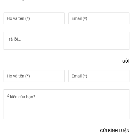
GỬI
GỬI BÌNH LUẬN