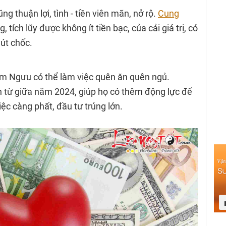
 thuận lợi, tình - tiền viên mãn, nở rộ.
Cung
tích lũy được không ít tiền bạc, của cải giá trị, có
hút chốc.
im Ngưu có thể làm việc quên ăn quên ngủ.
 từ giữa năm 2024, giúp họ có thêm động lực để
ệc càng phất, đầu tư trúng lớn.