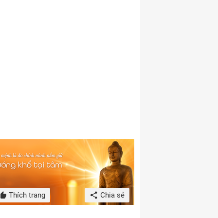
Thích trang
Chia sẻ