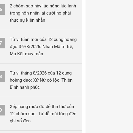
2 chòm sao này lúc nóng lúc lạnh
6
trong hôn nhân, ai cưới họ phải
thực sự kiên nhẫn
Tử vi tuần mới của 12 cung hoàng
7
đạo 3-9/8/2026: Nhân Mã trì trệ,
Ma Kết may mắn
Tử vi tháng 8/2026 của 12 cung
8
hoàng đạo: Xử Nữ có lộc, Thiên
Bình hạnh phúc
Xếp hạng mức độ dễ tha thứ của
9
12 chòm sao: Từ dễ mủi lòng đến
ghi sổ đen