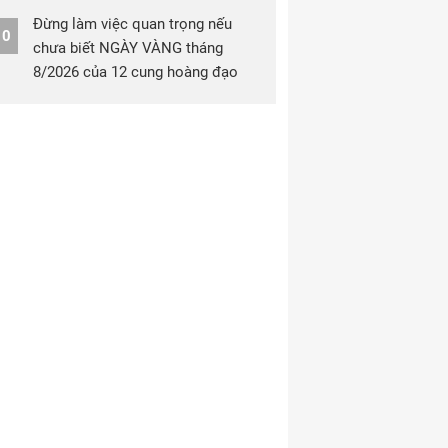
Đừng làm việc quan trọng nếu
10
chưa biết NGÀY VÀNG tháng
8/2026 của 12 cung hoàng đạo