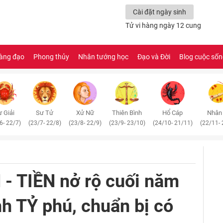
Cài đặt ngày sinh
Tử vi hàng ngày 12 cung
àng đạo
Phong thủy
Nhân tướng học
Đạo và Đời
Blog cuộc số
 Giải
Sư Tử
Xử Nữ
Thiên Bình
Hổ Cáp
Nhân
6- 22/7)
(23/7- 22/8)
(23/8- 22/9)
(23/9- 23/10)
(24/10- 21/11)
(22/11- 
- TIỀN nở rộ cuối năm
nh TỶ phú, chuẩn bị có