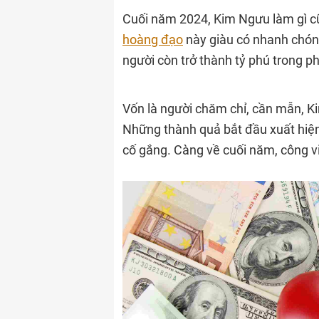
Cuối năm 2024, Kim Ngưu làm gì cũng
hoàng đạo
này giàu có nhanh chóng, 
người còn trở thành tỷ phú trong p
Vốn là người chăm chỉ, cần mẫn, K
Những thành quả bắt đầu xuất hiện
cố gắng. Càng về cuối năm, công vi