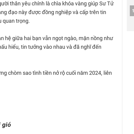
ười thân yêu chính là chìa khóa vàng giúp Sư Tử
àng đạo này được đồng nghiệp và cấp trên tin
ụ quan trọng.
an hệ giữa hai bạn vẫn ngọt ngào, mặn nồng như
ấu hiểu, tin tưởng vào nhau và đã nghĩ đến
ng chòm sao tình tiền nở rộ cuối năm 2024, liên
 gió