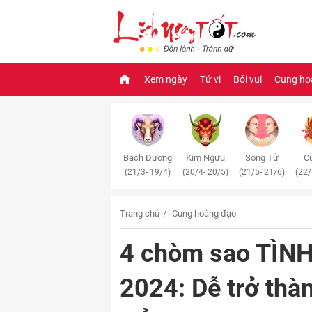
Xem ngày
Tử vi
Bói vui
Cung ho
Bạch Dương
Kim Ngưu
Song Tử
Cự
(21/3- 19/4)
(20/4- 20/5)
(21/5- 21/6)
(22/
Trang chủ
Cung hoàng đạo
4 chòm sao TÌNH 
2024: Dễ trở thà