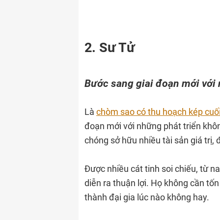
2. Sư Tử
Bước sang giai đoạn mới với
Là
chòm sao có thu hoạch kép cuố
đoạn mới với những phát triển khô
chóng sở hữu nhiều tài sản giá trị,
Được nhiều cát tinh soi chiếu, từ 
diễn ra thuận lợi. Họ không cần tố
thành đại gia lúc nào không hay.