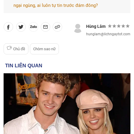
ngại ngùng, ai luôn tự tin trước đám đông?
Hùng Lâm
hunglam@lichngaytot.com
Chủ đề
Chòm sao nữ