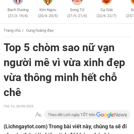
Bạch Dương
Kim Ngưu
Song Tử
Cự Giải
S
(21/3- 19/4)
(20/4- 20/5)
(21/5- 21/6)
(22/6- 22/7)
(23/
Trang chủ
Cung hoàng đạo
Top 5 chòm sao nữ vạn
người mê vì vừa xinh đẹp
vừa thông minh hết chỗ
chê
Thứ Tư, 20/09/2023
Theo dõi Lịch ngày TỐT trên
(Lichngaytot.com)
Trong bài viết này, chúng ta sẽ đi