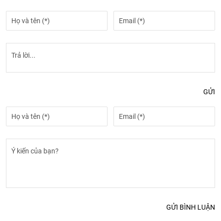
GỬI
GỬI BÌNH LUẬN