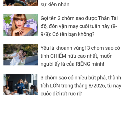
sự kiên nhẫn
Gọi tên 3 chòm sao được Thần Tài
độ, đón vận may cuối tuần này (8-
9/8): Có tên bạn không?
Yêu là khoanh vùng! 3 chòm sao có
tính CHIẾM hữu cao nhất, muốn
người ấy là của RIÊNG mình!
3 chòm sao có nhiều bứt phá, thành
tích LỚN trong tháng 8/2026, từ nay
cuộc đời rất rực rỡ