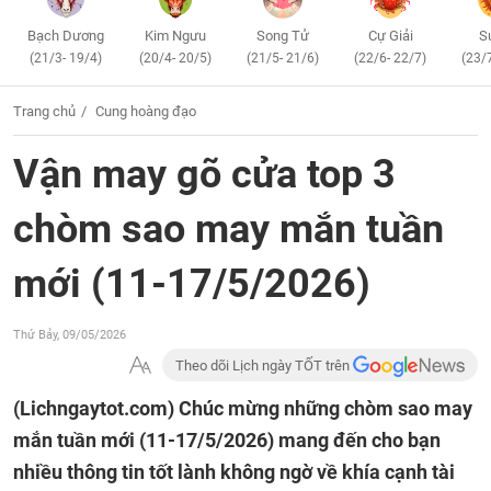
Bạch Dương
Kim Ngưu
Song Tử
Cự Giải
S
(21/3- 19/4)
(20/4- 20/5)
(21/5- 21/6)
(22/6- 22/7)
(23/
Trang chủ
Cung hoàng đạo
Vận may gõ cửa top 3
chòm sao may mắn tuần
mới (11-17/5/2026)
Thứ Bảy, 09/05/2026
Theo dõi Lịch ngày TỐT trên
(Lichngaytot.com)
Chúc mừng những chòm sao may
mắn tuần mới (11-17/5/2026) mang đến cho bạn
nhiều thông tin tốt lành không ngờ về khía cạnh tài