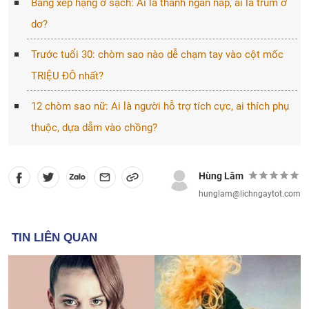
Bảng xếp hạng ở sạch: Ai là thánh ngăn nắp, ai là trùm ở
dơ?
Trước tuổi 30: chòm sao nào dễ chạm tay vào cột mốc
TRIỆU ĐÔ nhất?
12 chòm sao nữ: Ai là người hỗ trợ tích cực, ai thích phụ
thuộc, dựa dẫm vào chồng?
Hùng Lâm
hunglam@lichngaytot.com