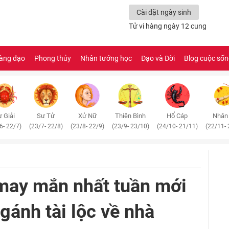
Cài đặt ngày sinh
Tử vi hàng ngày 12 cung
àng đạo
Phong thủy
Nhân tướng học
Đạo và Đời
Blog cuộc số
 Giải
Sư Tử
Xử Nữ
Thiên Bình
Hổ Cáp
Nhân
6- 22/7)
(23/7- 22/8)
(23/8- 22/9)
(23/9- 23/10)
(24/10- 21/11)
(22/11- 
may mắn nhất tuần mới
gánh tài lộc về nhà