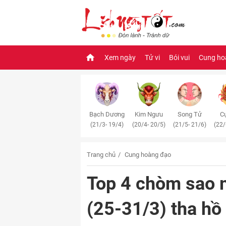
Xem ngày
Tử vi
Bói vui
Cung ho
Bạch Dương
Kim Ngưu
Song Tử
Cự
(21/3- 19/4)
(20/4- 20/5)
(21/5- 21/6)
(22/
Trang chủ
Cung hoàng đạo
Top 4 chòm sao 
(25-31/3) tha hồ 