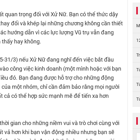
t quan trọng đối với Xử Nữ. Bạn có thể thức dậy
thay đổi và khép lại những chương không cần thiết
M
iác hướng dẫn vì các lực lượng Vũ trụ vẫn đang
1
n thấy hay không.
T
-31/3) nếu Xử Nữ đang nghĩ đến việc bắt đầu
n vào công việc kinh doanh (một mình hoặc với bạn
T
ện điều đó. Bạn đang được hỗ trợ cho những động
T
ên của một nhóm, chỉ cần đảm bảo rằng mọi người
ất cả có thể hợp sức mạnh mẽ để tiến xa hơn
T
hời gian cho những niềm vui và trò chơi cùng với
vất vả hơn khi bạn vận động nhiều nhưng bạn sẽ