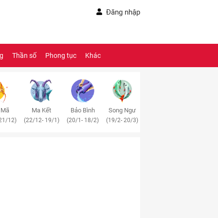
Đăng nhập
ng
Thần số
Phong tục
Khác
 Mã
Ma Kết
Bảo Bình
Song Ngư
21/12)
(22/12- 19/1)
(20/1- 18/2)
(19/2- 20/3)