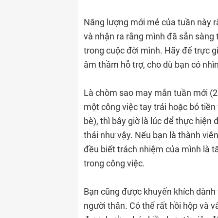
Năng lượng mới mẻ của tuần này rấ
và nhận ra rằng mình đã sẵn sàng 
trong cuộc đời mình. Hãy để trực g
âm thầm hỗ trợ, cho dù bạn có nhì
Là chòm sao may mắn tuần mới (25
một công việc tay trái hoặc bỏ tiề
bè), thì bây giờ là lúc để thực hi
thái như vậy. Nếu bạn là thành vi
đều biết trách nhiệm của mình là t
trong công việc.
Bạn cũng được khuyến khích dành t
người thân. Có thể rất hồi hộp và 