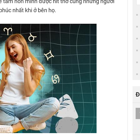
để tâm hồn mình được hít thở cùng những người
húc nhất khi ở bên họ.
Đ