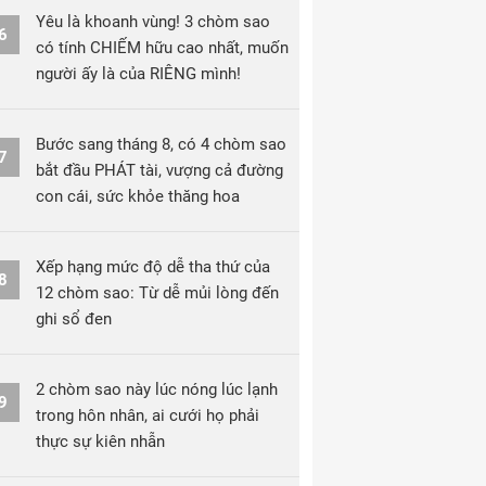
Yêu là khoanh vùng! 3 chòm sao
6
có tính CHIẾM hữu cao nhất, muốn
người ấy là của RIÊNG mình!
Bước sang tháng 8, có 4 chòm sao
7
bắt đầu PHÁT tài, vượng cả đường
con cái, sức khỏe thăng hoa
Xếp hạng mức độ dễ tha thứ của
8
12 chòm sao: Từ dễ mủi lòng đến
ghi sổ đen
2 chòm sao này lúc nóng lúc lạnh
9
trong hôn nhân, ai cưới họ phải
thực sự kiên nhẫn