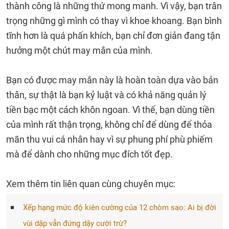
thành công là những thứ mong manh. Vì vậy, bạn trân
trọng những gì mình có thay vì khoe khoang. Bạn bình
tĩnh hơn là quá phấn khích, bạn chỉ đơn giản đang tận
hưởng một chút may mắn của mình.
Bạn có được may mắn này là hoàn toàn dựa vào bản
thân, sự thật là bạn kỷ luật và có khả năng quản lý
tiền bạc một cách khôn ngoan. Vì thế, bạn dùng tiền
của mình rất thận trọng, không chỉ để dùng để thỏa
mãn thu vui cá nhân hay vì sự phung phí phù phiếm
mà để dành cho những mục đích tốt đẹp.
Xem thêm tin liên quan cùng chuyên mục:
Xếp hạng mức độ kiên cường của 12 chòm sao: Ai bị đời
vùi dập vẫn đứng dậy cười trừ?