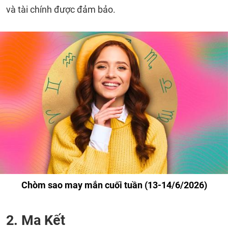
và tài chính được đảm bảo.
Chòm sao may mắn cuối tuần (13-14/6/2026)
2. Ma Kết