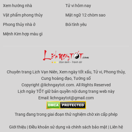
Xem hướng nhà
Tử vi hôm nay
Vật phẩm phong thủy
Mật ngữ 12 chòm sao
Phong thủy nhà ở
Bói tình yêu
Mệnh Kim hợp màu gì
Chuyên trang Lịch Vạn Niên, Xem ngày tốt xấu, Tử vi, Phong thủy,
Cung hoàng đạo, Tướng số
Copyright @lichngaytot.com. All Rights Reserved
Lịch ngày TỐT giữ bản quyền nội dung trang web này
Email:
lichngaytot@gmail.com
Trang đang trong giai đoạn thử nghiệm chờ xin cấp phép
Giới thiệu
|
Điều khoản sử dụng và chính sách bảo mật
|
Liên hệ