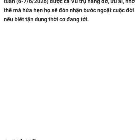
tuần (6-7/6/2026) được cả Vũ trụ nâng đỡ, ưu ái, nhờ
thế mà hứa hẹn họ sẽ đón nhận bước ngoặt cuộc đời
nếu biết tận dụng thời cơ đang tới.