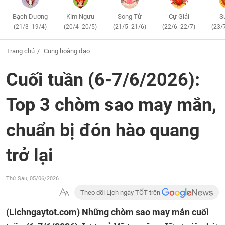
Bạch Dương
Kim Ngưu
Song Tử
Cự Giải
S
(21/3- 19/4)
(20/4- 20/5)
(21/5- 21/6)
(22/6- 22/7)
(23/
Trang chủ
Cung hoàng đạo
Cuối tuần (6-7/6/2026):
Top 3 chòm sao may mắn,
chuẩn bị đón hào quang
trở lại
Thứ Sáu, 05/06/2026
Theo dõi Lịch ngày TỐT trên
(Lichngaytot.com)
Những chòm sao may mắn cuối