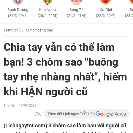
Bạch Dương
Kim Ngưu
Song Tử
Cự Giải
S
(21/3- 19/4)
(20/4- 20/5)
(21/5- 21/6)
(22/6- 22/7)
(23/
Trang chủ
Cung hoàng đạo
Chia tay vẫn có thể làm
bạn! 3 chòm sao "buông
tay nhẹ nhàng nhất", hiếm
khi HẬN người cũ
Thứ Năm, 18/06/2026
Theo dõi Lịch ngày TỐT trên
(Lichngaytot.com)
3 chòm sao làm bạn với người cũ