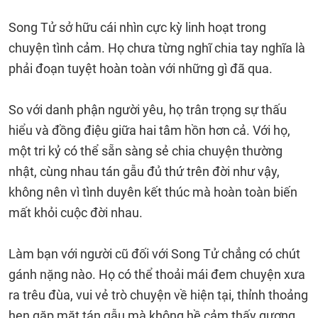
Song Tử sở hữu cái nhìn cực kỳ linh hoạt trong
chuyện tình cảm. Họ chưa từng nghĩ chia tay nghĩa là
phải đoạn tuyệt hoàn toàn với những gì đã qua.
So với danh phận người yêu, họ trân trọng sự thấu
hiểu và đồng điệu giữa hai tâm hồn hơn cả. Với họ,
một tri kỷ có thể sẵn sàng sẻ chia chuyện thường
nhật, cùng nhau tán gẫu đủ thứ trên đời như vậy,
không nên vì tình duyên kết thúc mà hoàn toàn biến
mất khỏi cuộc đời nhau.
Làm bạn với người cũ đối với Song Tử chẳng có chút
gánh nặng nào. Họ có thể thoải mái đem chuyện xưa
ra trêu đùa, vui vẻ trò chuyện về hiện tại, thỉnh thoảng
hẹn gặp mặt tán gẫu mà không hề cảm thấy gượng