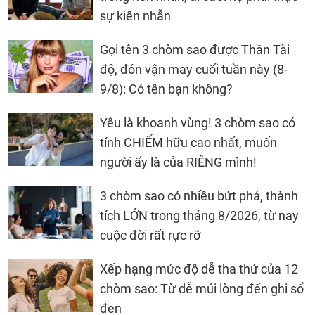
sự kiên nhẫn
Gọi tên 3 chòm sao được Thần Tài
độ, đón vận may cuối tuần này (8-
9/8): Có tên bạn không?
Yêu là khoanh vùng! 3 chòm sao có
tính CHIẾM hữu cao nhất, muốn
người ấy là của RIÊNG mình!
3 chòm sao có nhiều bứt phá, thành
tích LỚN trong tháng 8/2026, từ nay
cuộc đời rất rực rỡ
Xếp hạng mức độ dễ tha thứ của 12
chòm sao: Từ dễ mủi lòng đến ghi sổ
đen