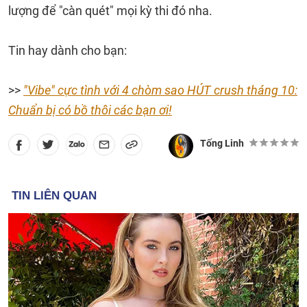
lượng để "càn quét" mọi kỳ thi đó nha.
Tin hay dành cho bạn:
>>
"Vibe" cực tình với 4 chòm sao HÚT crush tháng 10:
Chuẩn bị có bồ thôi các bạn ơi!
Tống Linh