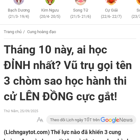
Bạch Dương
Kim Ngưu
Song Tử
Cự Giải
S
(21/3- 19/4)
(20/4- 20/5)
(21/5- 21/6)
(22/6- 22/7)
(23/
Trang chủ
Cung hoàng đạo
Tháng 10 này, ai học
ĐỈNH nhất? Vũ trụ gọi tên
3 chòm sao học hành thi
cử LÊN ĐỒNG cực gắt!
Thứ Năm, 25/09/2025
Theo dõi Lịch ngày TỐT trên
(Lichngaytot.com)
Thế lực nào đã khiến 3 cung