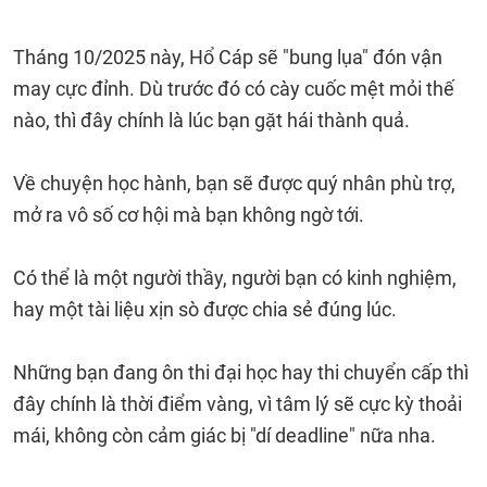
Tháng 10/2025 này, Hổ Cáp sẽ "bung lụa" đón vận
may cực đỉnh. Dù trước đó có cày cuốc mệt mỏi thế
nào, thì đây chính là lúc bạn gặt hái thành quả.
Về chuyện học hành, bạn sẽ được quý nhân phù trợ,
mở ra vô số cơ hội mà bạn không ngờ tới.
Có thể là một người thầy, người bạn có kinh nghiệm,
hay một tài liệu xịn sò được chia sẻ đúng lúc.
Những bạn đang ôn thi đại học hay thi chuyển cấp thì
đây chính là thời điểm vàng, vì tâm lý sẽ cực kỳ thoải
mái, không còn cảm giác bị "dí deadline" nữa nha.