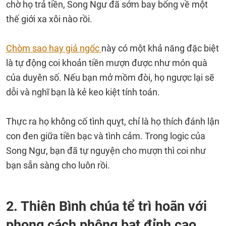
chờ họ trả tiền, Song Ngư đã sớm bay bổng về một
thế giới xa xôi nào rồi.
Chòm sao hay giả ngốc
này có một khả năng đặc biệt
là tự động coi khoản tiền mượn được như món quà
của duyên số. Nếu bạn mở mồm đòi, họ ngược lại sẽ
dỗi và nghĩ bạn là kẻ keo kiệt tính toán.
Thực ra họ không cố tình quỵt, chỉ là họ thích đánh lận
con đen giữa tiền bạc và tình cảm. Trong logic của
Song Ngư, bạn đã tự nguyện cho mượn thì coi như
bạn sẵn sàng cho luôn rồi.
2. Thiên Bình chúa tể trì hoãn với
phong cách phông bạt đỉnh cao