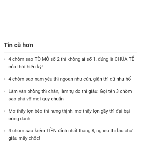
Tin cũ hơn
4 chòm sao TÒ MÒ số 2 thì không ai số 1, đúng là CHÚA TỂ
của thói hiếu kỳ!
4 chòm sao nam yêu thì ngoan như cún, giận thì dữ như hổ
Làm văn phòng thì chán, làm tự do thì giàu: Gọi tên 3 chòm
sao phá vỡ mọi quy chuẩn
Mơ thấy lợn béo thì hưng thịnh, mơ thấy lợn gầy thì đại bại
công danh
4 chòm sao kiếm TIỀN đỉnh nhất tháng 8, nghèo thì lâu chứ
giàu mấy chốc!