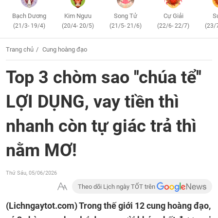
Bạch Dương
Kim Ngưu
Song Tử
Cự Giải
S
(21/3- 19/4)
(20/4- 20/5)
(21/5- 21/6)
(22/6- 22/7)
(23/
Trang chủ
Cung hoàng đạo
Top 3 chòm sao ''chúa tể''
LỢI DỤNG, vay tiền thì
nhanh còn tự giác trả thì
nằm MƠ!
Thứ Sáu, 05/06/2026
Theo dõi Lịch ngày TỐT trên
(Lichngaytot.com)
Trong thế giới 12 cung hoàng đạo,