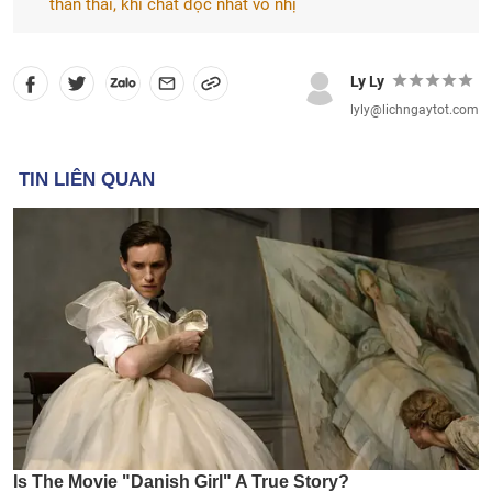
thần thái, khí chất độc nhất vô nhị
Ly Ly
lyly@lichngaytot.com