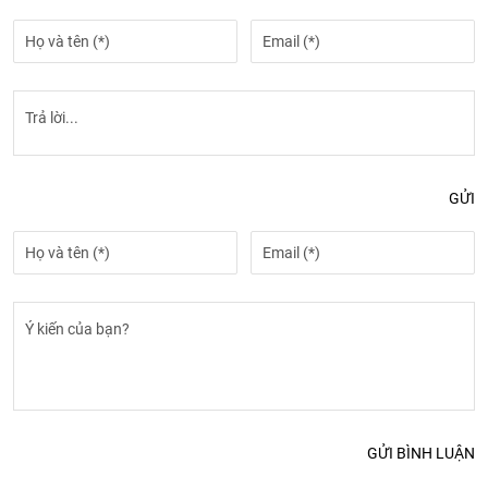
GỬI
GỬI BÌNH LUẬN