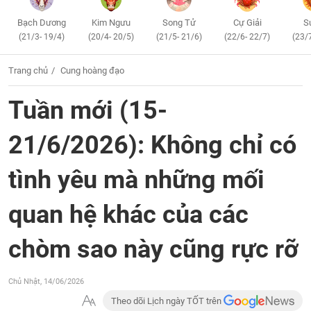
Bạch Dương
Kim Ngưu
Song Tử
Cự Giải
S
(21/3- 19/4)
(20/4- 20/5)
(21/5- 21/6)
(22/6- 22/7)
(23/
Trang chủ
Cung hoàng đạo
Tuần mới (15-
21/6/2026): Không chỉ có
tình yêu mà những mối
quan hệ khác của các
chòm sao này cũng rực rỡ
Chủ Nhật, 14/06/2026
Theo dõi Lịch ngày TỐT trên