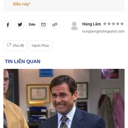
điều này!
Hùng Lâm
hunglam@lichngaytot.com
Chủ đề
Hạnh Phúc