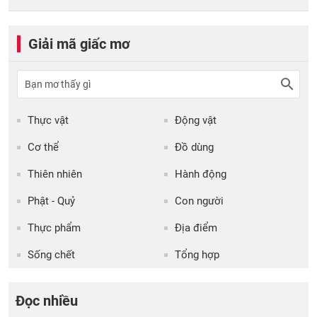
Giải mã giấc mơ
Thực vật
Động vật
Cơ thể
Đồ dùng
Thiên nhiên
Hành động
Phật - Quỷ
Con người
Thực phẩm
Địa điểm
Sống chết
Tổng hợp
Đọc nhiều