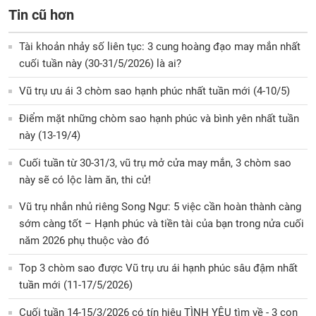
Tin cũ hơn
Tài khoản nhảy số liên tục: 3 cung hoàng đạo may mắn nhất
cuối tuần này (30-31/5/2026) là ai?
Vũ trụ ưu ái 3 chòm sao hạnh phúc nhất tuần mới (4-10/5)
Điểm mặt những chòm sao hạnh phúc và bình yên nhất tuần
này (13-19/4)
Cuối tuần từ 30-31/3, vũ trụ mở cửa may mắn, 3 chòm sao
này sẽ có lộc làm ăn, thi cử!
Vũ trụ nhắn nhủ riêng Song Ngư: 5 việc cần hoàn thành càng
sớm càng tốt – Hạnh phúc và tiền tài của bạn trong nửa cuối
năm 2026 phụ thuộc vào đó
Top 3 chòm sao được Vũ trụ ưu ái hạnh phúc sâu đậm nhất
tuần mới (11-17/5/2026)
Cuối tuần 14-15/3/2026 có tín hiệu TÌNH YÊU tìm về - 3 con