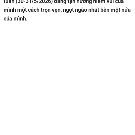
tuần (30-31/5/2026) đang tận hưởng niềm vui của
mình một cách trọn vẹn, ngọt ngào nhất bên một nửa
của mình.