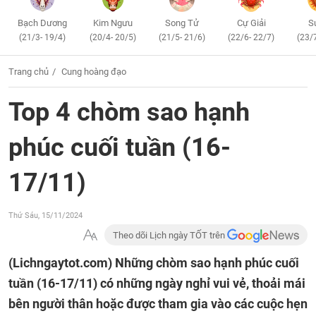
Bạch Dương
Kim Ngưu
Song Tử
Cự Giải
S
(21/3- 19/4)
(20/4- 20/5)
(21/5- 21/6)
(22/6- 22/7)
(23/
Trang chủ
Cung hoàng đạo
Top 4 chòm sao hạnh
phúc cuối tuần (16-
17/11)
Thứ Sáu, 15/11/2024
Theo dõi Lịch ngày TỐT trên
(Lichngaytot.com)
Những chòm sao hạnh phúc cuối
tuần (16-17/11) có những ngày nghỉ vui vẻ, thoải mái
bên người thân hoặc được tham gia vào các cuộc hẹn