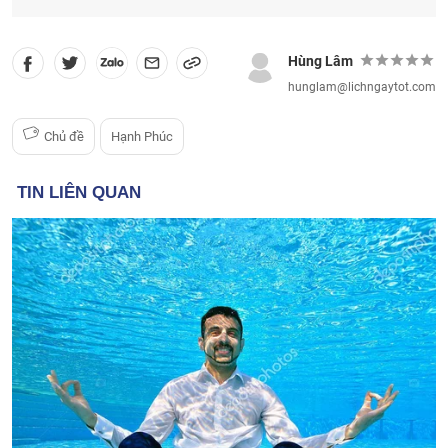
Hùng Lâm
hunglam@lichngaytot.com
Chủ đề
Hạnh Phúc