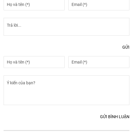
GỬI
GỬI BÌNH LUẬN