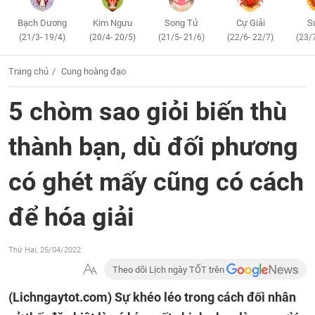
Bạch Dương
Kim Ngưu
Song Tử
Cự Giải
S
(21/3- 19/4)
(20/4- 20/5)
(21/5- 21/6)
(22/6- 22/7)
(23/
Trang chủ
Cung hoàng đạo
5 chòm sao giỏi biến thù
thành bạn, dù đối phương
có ghét mấy cũng có cách
để hóa giải
Thứ Hai, 25/04/2022
Theo dõi Lịch ngày TỐT trên
(Lichngaytot.com)
Sự khéo léo trong cách đối nhân