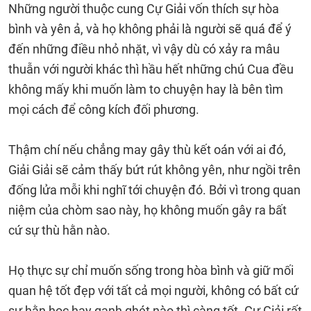
Những người thuộc cung Cự Giải vốn thích sự hòa
bình và yên ả, và họ không phải là người sẽ quá để ý
đến những điều nhỏ nhặt, vì vậy dù có xảy ra mâu
thuẫn với người khác thì hầu hết những chú Cua đều
không mấy khi muốn làm to chuyện hay là bên tìm
mọi cách để công kích đối phương.
Thậm chí nếu chẳng may gây thù kết oán với ai đó,
Giải Giải sẽ cảm thấy bứt rút không yên, như ngồi trên
đống lửa mỗi khi nghĩ tới chuyện đó. Bởi vì trong quan
niệm của chòm sao này, họ không muốn gây ra bất
cứ sự thù hằn nào.
Họ thực sự chỉ muốn sống trong hòa bình và giữ mối
quan hệ tốt đẹp với tất cả mọi người, không có bất cứ
sự hằn học hay ganh ghét nào thì càng tốt. Cự Giải rất