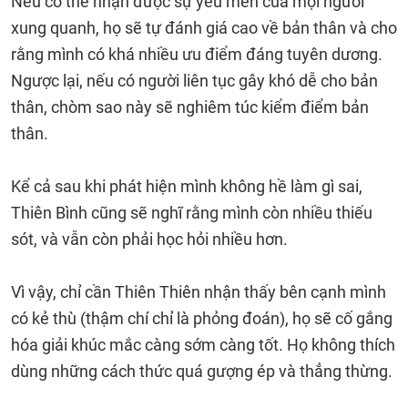
Nếu có thể nhận được sự yêu mến của mọi người
xung quanh, họ sẽ tự đánh giá cao về bản thân và cho
rằng mình có khá nhiều ưu điểm đáng tuyên dương.
Ngược lại, nếu có người liên tục gây khó dễ cho bản
thân, chòm sao này sẽ nghiêm túc kiểm điểm bản
thân.
Kể cả sau khi phát hiện mình không hề làm gì sai,
Thiên Bình cũng sẽ nghĩ rằng mình còn nhiều thiếu
sót, và vẫn còn phải học hỏi nhiều hơn.
Vì vậy, chỉ cần Thiên Thiên nhận thấy bên cạnh mình
có kẻ thù (thậm chí chỉ là phỏng đoán), họ sẽ cố gắng
hóa giải khúc mắc càng sớm càng tốt. Họ không thích
dùng những cách thức quá gượng ép và thẳng thừng.