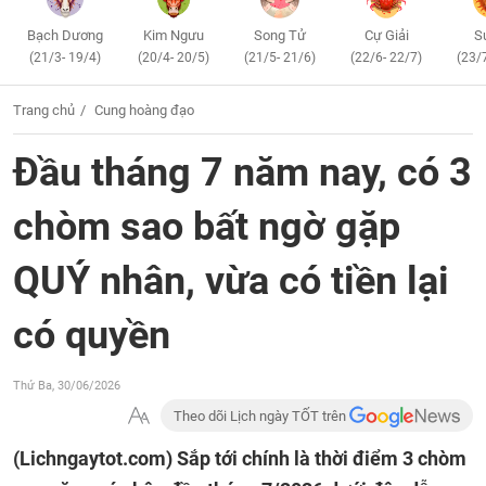
Bạch Dương
Kim Ngưu
Song Tử
Cự Giải
S
(21/3- 19/4)
(20/4- 20/5)
(21/5- 21/6)
(22/6- 22/7)
(23/
Trang chủ
Cung hoàng đạo
Đầu tháng 7 năm nay, có 3
chòm sao bất ngờ gặp
QUÝ nhân, vừa có tiền lại
có quyền
Thứ Ba, 30/06/2026
Theo dõi Lịch ngày TỐT trên
(Lichngaytot.com)
Sắp tới chính là thời điểm 3 chòm