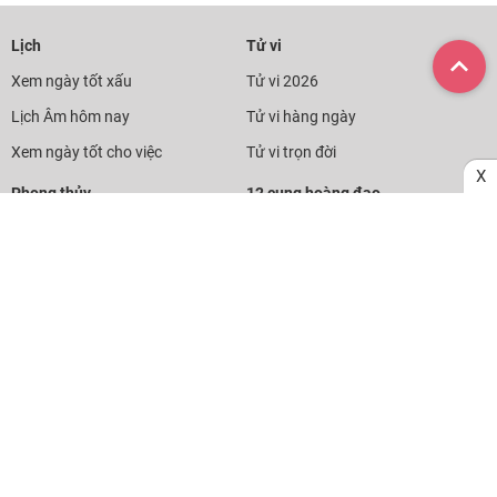
Lịch
Tử vi
Xem ngày tốt xấu
Tử vi 2026
Lịch Âm hôm nay
Tử vi hàng ngày
Xem ngày tốt cho việc
Tử vi trọn đời
X
Phong thủy
12 cung hoàng đạo
Xem hướng nhà
Tử vi hôm nay
Vật phẩm phong thủy
Mật ngữ 12 chòm sao
Phong thủy nhà ở
Bói tình yêu
Mệnh Kim hợp màu gì
Chuyên trang Lịch Vạn Niên, Xem ngày tốt xấu, Tử vi, Phong thủy,