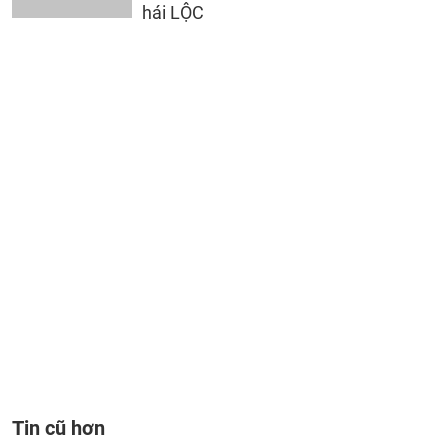
hái LỘC
Tin cũ hơn