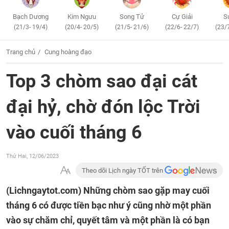
Bạch Dương
Kim Ngưu
Song Tử
Cự Giải
S
(21/3- 19/4)
(20/4- 20/5)
(21/5- 21/6)
(22/6- 22/7)
(23/
Trang chủ
Cung hoàng đạo
Top 3 chòm sao đại cát
đại hỷ, chờ đón lộc Trời
vào cuối tháng 6
Thứ Hai, 12/06/2023
Theo dõi Lịch ngày TỐT trên
(Lichngaytot.com)
Những chòm sao gặp may cuối
tháng 6 có được tiền bạc như ý cũng nhờ một phần
vào sự chăm chỉ, quyết tâm và một phần là có bạn